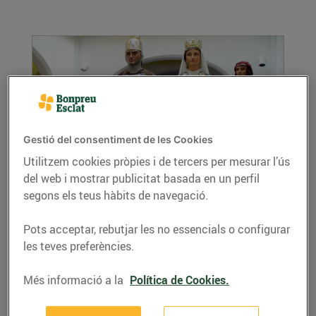
Gestió del consentiment de les Cookies
Utilitzem cookies pròpies i de tercers per mesurar l’ús
del web i mostrar publicitat basada en un perfil
Les Santes ja arriben a Mataró
segons els teus hàbits de navegació.
21/de juliol/2016
La festa major de la capital del Maresme ja
Pots acceptar, rebutjar les no essencials o configurar
gairebé és aquí! Saps com la celebren?
les teves preferències.
LLEGIR MÉS
Més informació a la
Política de Cookies.