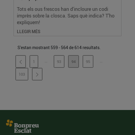
Tots els ous frescos han d'incloure un codi
imprès sobre la closca. Saps què indica? T'ho
expliquem!
LLEGIR MÉS
S'estan mostrant 559 - 564 de 614 resultats.
...
...
1
93
94
95
PÀGINES INTERMÈDIES
PÀGINES INTERMÈ
PÀGINA
PÀGINA
PÀGINA
PÀGINA
103
PÀGINA