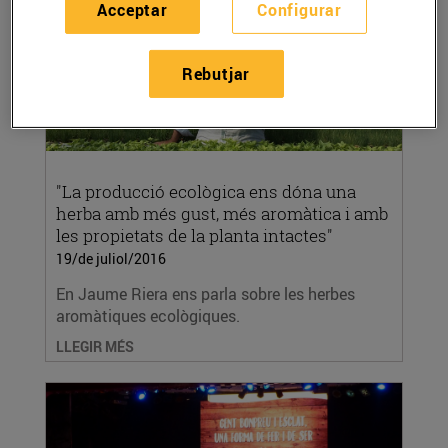
Acceptar
Configurar
Rebutjar
"La producció ecològica ens dóna una
herba amb més gust, més aromàtica i amb
les propietats de la planta intactes"
19/de juliol/2016
En Jaume Riera ens parla sobre les herbes
aromàtiques ecològiques.
LLEGIR MÉS