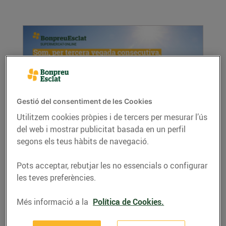
Gestió del consentiment de les Cookies
Utilitzem cookies pròpies i de tercers per mesurar l’ús
Som el supermercat online més barat en
del web i mostrar publicitat basada en un perfil
l'àmbit estatal, per tercera vegada
segons els teus hàbits de navegació.
consecutiva
02/de gener/2023
Pots acceptar, rebutjar les no essencials o configurar
les teves preferències.
Segons l’Observatori Trimestral de la Compra
Bàsica de ConsumoClaro, BonpreuEsclat...
Més informació a la
Política de Cookies.
LLEGIR MÉS