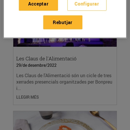
Acceptar
Configurar
Rebutjar
Les Claus de l'Alimentació
29/de desembre/2022
Les Claus de l'Alimentació són un cicle de tres
xerrades presencials organitzades per Bonpreu
i...
LLEGIR MÉS