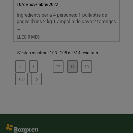
10/de novembre/2022
Ingredients per a 4 persones: 1 pollastre de
pagès d’uns 2 kg 1 ampolla de cava 2 taronges
...
LLEGIR MÉS
S'estan mostrant 103 - 108 de 614 resultats.
...
...
1
17
18
19
PÀGINES INTERMÈDIES
PÀGINES INTERMÈ
PÀGINA
PÀGINA
PÀGINA
PÀGINA
103
PÀGINA