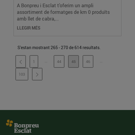
A Bonpreu i Esclat t’oferim un ampli
assortiment de formatges de km 0 produïts
amb llet de cabra,...
LLEGIR MÉS
S'estan mostrant 265 - 270 de 614 resultats.
...
...
1
44
45
46
PÀGINES INTERMÈDIES
PÀGINES INTERMÈ
PÀGINA
PÀGINA
PÀGINA
PÀGINA
103
PÀGINA