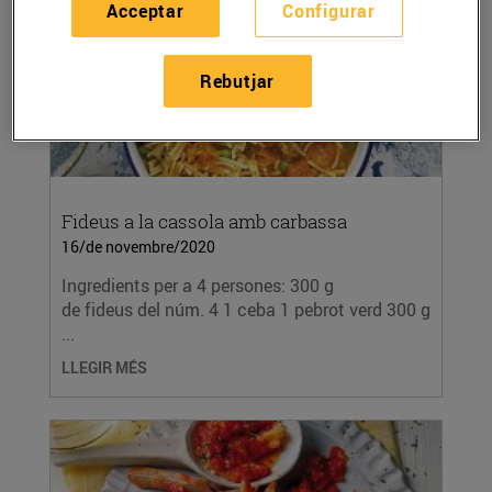
Acceptar
Configurar
Rebutjar
Fideus a la cassola amb carbassa
16/de novembre/2020
Ingredients per a 4 persones: 300 g
de fideus del núm. 4 1 ceba 1 pebrot verd 300 g
...
LLEGIR MÉS