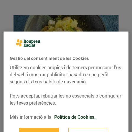
Gestió del consentiment de les Cookies
Utilitzem cookies pròpies i de tercers per mesurar l’ús
del web i mostrar publicitat basada en un perfil
Tallarines a la llimona amb verdures
d'hivern i ricotta
segons els teus hàbits de navegació.
18/de novembre/2020
Pots acceptar, rebutjar les no essencials o configurar
Ingredients per a 4 persones: 400 g de
les teves preferències.
tallarines fresques la pela d’1 llimona ratllada
200 g de...
Més informació a la
Política de Cookies.
LLEGIR MÉS