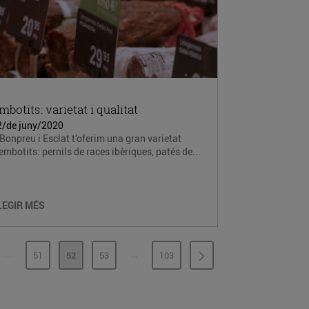
mbotits: varietat i qualitat
2/de juny/2020
Bonpreu i Esclat t’oferim una gran varietat
embotits: pernils de races ibèriques, patés de...
LEGIR MÉS
...
...
51
52
53
103
PÀGINES INTERMÈDIES
PÀGINES INTERMÈDIES
INA
PÀGINA
PÀGINA
PÀGINA
PÀGINA