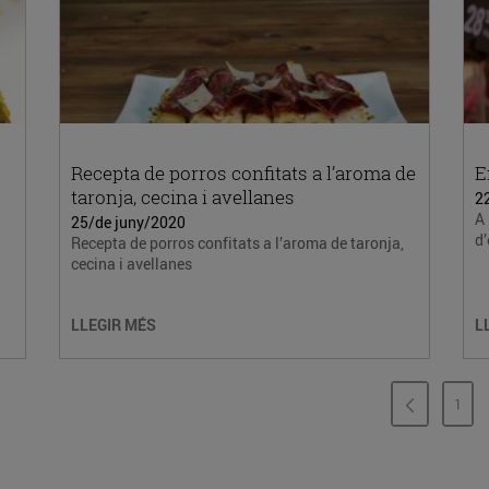
Recepta de porros confitats a l’aroma de
E
taronja, cecina i avellanes
2
A 
25/de juny/2020
d’
Recepta de porros confitats a l’aroma de taronja,
cecina i avellanes
LLEGIR MÉS
L
1
PÀG