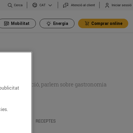
Cerca
Atenció al client
Iniciar sessió
CAT
Mobilitat
Energia
Comprar online
 sobre alimentació, parlem sobre gastronomia
publicitat
ies.
 I TRADICIONS
RECEPTES