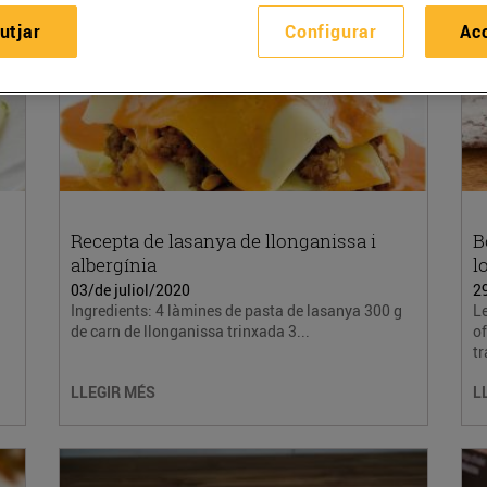
utjar
Configurar
Ac
Recepta de lasanya de llonganissa i
B
albergínia
l
03/de juliol/2020
2
Ingredients: 4 làmines de pasta de lasanya 300 g
Le
de carn de llonganissa trinxada 3...
of
tr
LLEGIR MÉS
L