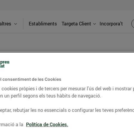
ltres
Establiments
Targeta Client
Incorpora't
BLOG
l consentiment de les Cookies
ceptes, consells nutricionals, informació d’actualitat
 cookies pròpies i de tercers per mesurar l’ús del web i mostrar 
n un perfil segons els teus hàbits de navegació.
del nostre territori i molts altres temes.
ptar, rebutjar les no essencials o configurar les teves preferènc
TAT
CONSELLS I HÀBITS SALUDABLES
ENERGIA
GASTRONOMIA
rmació a la
Política de Cookies.