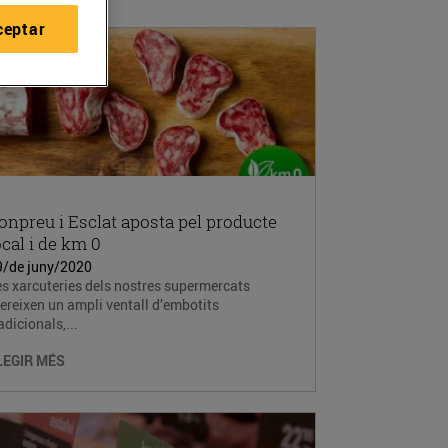
ceptar
onpreu i Esclat aposta pel producte
ocal i de km 0
9/de juny/2020
s xarcuteries dels nostres supermercats
ereixen un ampli ventall d’embotits
adicionals,...
LEGIR MÉS