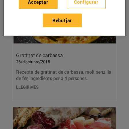
Acceptar
Configurar
Rebutjar
Gratinat de carbassa
26/d’octubre/2018
Recepta de gratinat de carbassa, molt senzilla
de fer, ingredients per a 4 persones.
LLEGIR MÉS