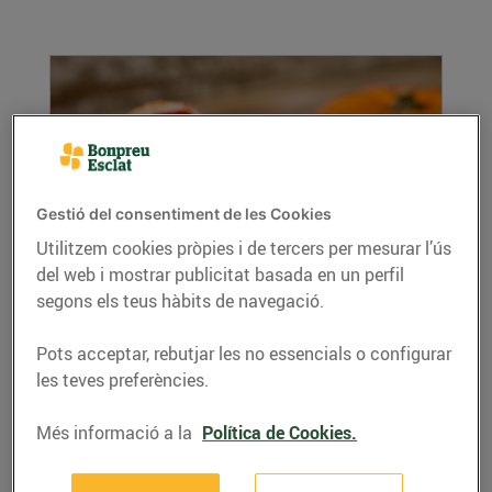
Gestió del consentiment de les Cookies
Utilitzem cookies pròpies i de tercers per mesurar l’ús
del web i mostrar publicitat basada en un perfil
Consells per preparar la castanyada
segons els teus hàbits de navegació.
30/d’octubre/2018
La castanyada, es remunta al segle XVIII i
Pots acceptar, rebutjar les no essencials o configurar
deriva dels àpats funeraris en els quals la
les teves preferències.
tradició...
LLEGIR MÉS
Més informació a la
Política de Cookies.