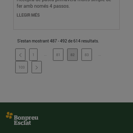
fer amb només 4 passos.
LLEGIR MÉS
S'estan mostrant 487 - 492 de 614 resultats.
...
...
1
81
82
83
PÀGINES INTERMÈDIES
PÀGINES INTERMÈ
PÀGINA
PÀGINA
PÀGINA
PÀGINA
103
PÀGINA