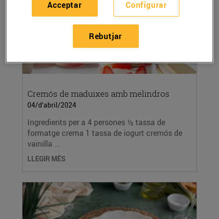
Acceptar
Configurar
Rebutjar
Cremós de maduixes amb melindros
04/d’abril/2024
Ingredients per a 4 persones ½ tassa de
formatge crema 1 tassa de iogurt cremós de
vainilla ...
LLEGIR MÉS