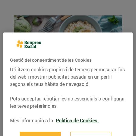
Gestió del consentiment de les Cookies
Utilitzem cookies pròpies i de tercers per mesurar l’ús
del web i mostrar publicitat basada en un perfil
Arròs melós amb carxofes
segons els teus hàbits de navegació.
10/d’abril/2024
Ingredients per a 4 persones: 2 tasses d'arròs
Pots acceptar, rebutjar les no essencials o configurar
bomba 1 ceba grossa 1 gra d'all 2 carxofes ...
les teves preferències.
LLEGIR MÉS
Més informació a la
Política de Cookies.