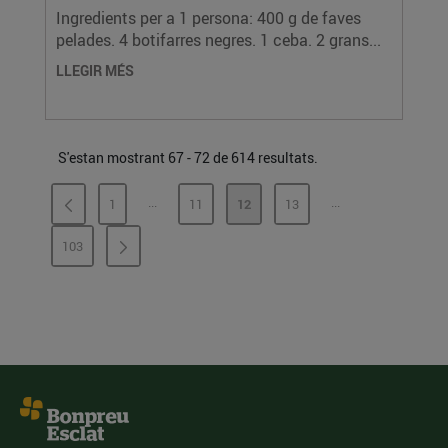
Ingredients per a 1 persona: 400 g de faves
pelades. 4 botifarres negres. 1 ceba. 2 grans...
LLEGIR MÉS
S'estan mostrant 67 - 72 de 614 resultats.
...
...
1
11
12
13
PÀGINES INTERMÈDIES
PÀGINES INTERMÈ
PÀGINA
PÀGINA
PÀGINA
PÀGINA
103
PÀGINA