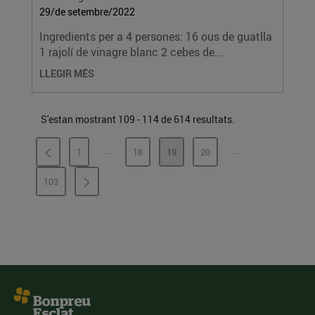
29/de setembre/2022
Ingredients per a 4 persones: 16 ous de guatlla
1 rajolí de vinagre blanc 2 cebes de...
LLEGIR MÉS
S'estan mostrant 109 - 114 de 614 resultats.
...
...
1
18
19
20
PÀGINES INTERMÈDIES
PÀGINES INTERMÈ
PÀGINA
PÀGINA
PÀGINA
PÀGINA
103
PÀGINA