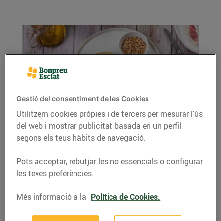
Gestió del consentiment de les Cookies
Utilitzem cookies pròpies i de tercers per mesurar l’ús
Coca de pernil i brie
del web i mostrar publicitat basada en un perfil
segons els teus hàbits de navegació.
08/de novembre/2022
Ingredients per 4 persones: Per a la massa de
Pots acceptar, rebutjar les no essencials o configurar
coca: 250 grams de farina panificable 5
les teves preferències.
grams...
LLEGIR MÉS
Més informació a la
Política de Cookies.