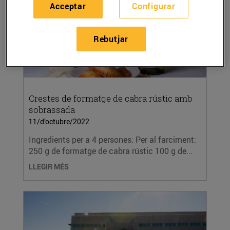
Acceptar
Configurar
Rebutjar
Crestes de formatge de cabra rústic amb
sobrassada
11/d’octubre/2022
Ingredients per a 4 persones: Per al farciment:
250 g de formatge de cabra rústic 100 g de...
LLEGIR MÉS