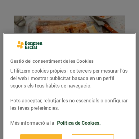
Gestió del consentiment de les Cookies
Utilitzem cookies pròpies i de tercers per mesurar l’ús
del web i mostrar publicitat basada en un perfil
Coca de llardons amb taronja confitada i
segons els teus hàbits de navegació.
pinyons
03/de febrer/2025
Pots acceptar, rebutjar les no essencials o configurar
Ingredients (per a 4 persones): 1 làmina de
les teves preferències.
pasta de full rectangular 150 g de llardons
100...
Més informació a la
Política de Cookies.
LLEGIR MÉS