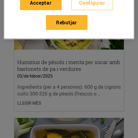
Acceptar
Configurar
Rebutjar
Hummus de pèsols i menta per sucar amb
bastonets de pa i verdures
03/de febrer/2025
Ingredients (per a 4 persones): 600 g de cigrons
cuits 300-320 g de pèsols (frescos o...
LLEGIR MÉS