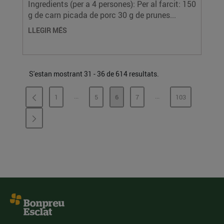
Ingredients (per a 4 persones): Per al farcit: 150
g de carn picada de porc 30 g de prunes...
LLEGIR MÉS
S'estan mostrant 31 - 36 de 614 resultats.
...
...
1
5
6
7
103
PÀGINES INTERMÈDIES
PÀGINES INTERMÈDI
PÀGINA
PÀGINA
PÀGINA
PÀGINA
PÀGINA