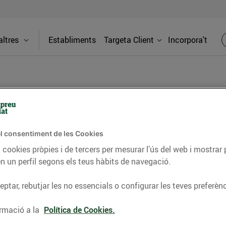
ltres
Establiments
Targeta Client
Incorpora't
BLOG
l consentiment de les Cookies
ceptes, consells nutricionals, informació d’actualitat
 cookies pròpies i de tercers per mesurar l’ús del web i mostrar 
n un perfil segons els teus hàbits de navegació.
del nostre territori i molts altres temes.
ptar, rebutjar les no essencials o configurar les teves preferènc
TAT
CONSELLS I HÀBITS SALUDABLES
ENERGIA
GASTRONOMIA
rmació a la
Política de Cookies.