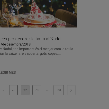
dees per decorar la taula al Nadal
1/de desembre/2018
r Nadal, tan important és el menjar com la taula.
iar la vaixella, els coberts, gots, copes,...
LEGIR MÉS
...
...
76
77
78
101
PÀGINES INTERMÈDIES
PÀGINES INTERMÈDIES
INA
PÀGINA
PÀGINA
PÀGINA
PÀGINA