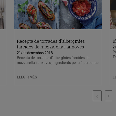
Recepta de torrades d'albergínies
I
farcides de mozzarella i anxoves
2
Pe
21/de desembre/2018
Tr
Recepta de torrades d'albergínies farcides de
mozzarella i anxoves, ingredients per a 4 persones:
LLEGIR MÉS
L
1
PÀG