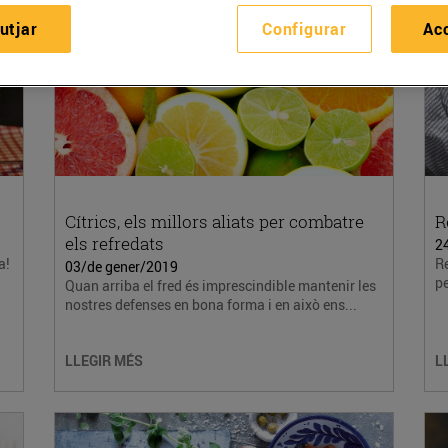
utjar
Configurar
Ac
Cítrics, els millors aliats per combatre
R
els refredats
2
a!
Re
03/de gener/2019
p
Quan arriba el fred és imprescindible mantenir les
nostres defenses en bona forma i en això ens...
LLEGIR MÉS
L