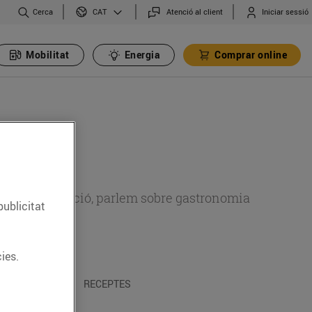
Cerca
Atenció al client
Iniciar sessió
CAT
Mobilitat
Energia
Comprar online
 sobre alimentació, parlem sobre gastronomia
publicitat
ies.
 I TRADICIONS
RECEPTES