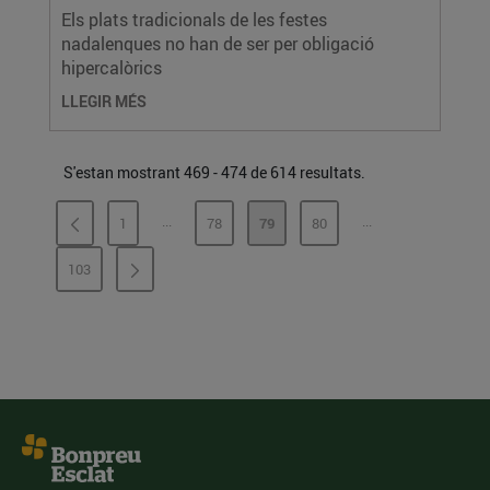
Els plats tradicionals de les festes
nadalenques no han de ser per obligació
hipercalòrics
LLEGIR MÉS
S'estan mostrant 469 - 474 de 614 resultats.
...
...
1
78
79
80
PÀGINES INTERMÈDIES
PÀGINES INTERMÈ
PÀGINA
PÀGINA
PÀGINA
PÀGINA
103
PÀGINA