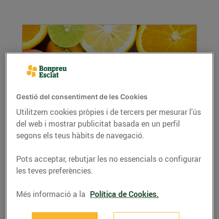
Gestió del consentiment de les Cookies
Utilitzem cookies pròpies i de tercers per mesurar l’ús
del web i mostrar publicitat basada en un perfil
Cítrics, els millors aliats per combatre els
refredats
segons els teus hàbits de navegació.
03/de gener/2019
Pots acceptar, rebutjar les no essencials o configurar
Quan arriba el fred és imprescindible mantenir
les teves preferències.
les nostres defenses en bona forma i en això
ens...
Més informació a la
Política de Cookies.
LLEGIR MÉS