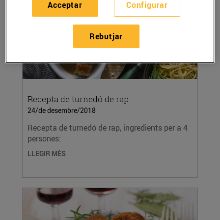
Acceptar
Configurar
Rebutjar
Recepta de turnedó de rap
24/de desembre/2018
Recepta de turnedó de rap, ingredients per a 4
persones:
LLEGIR MÉS