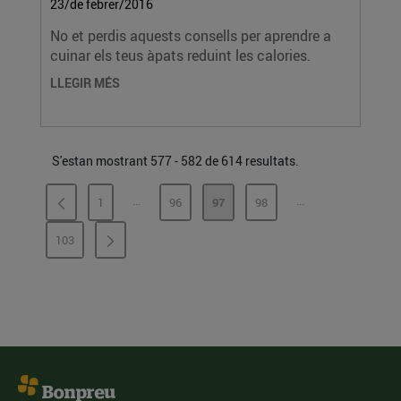
23/de febrer/2016
No et perdis aquests consells per aprendre a
cuinar els teus àpats reduint les calories.
LLEGIR MÉS
S'estan mostrant 577 - 582 de 614 resultats.
...
...
1
96
97
98
PÀGINES INTERMÈDIES
PÀGINES INTERMÈ
PÀGINA
PÀGINA
PÀGINA
PÀGINA
103
PÀGINA