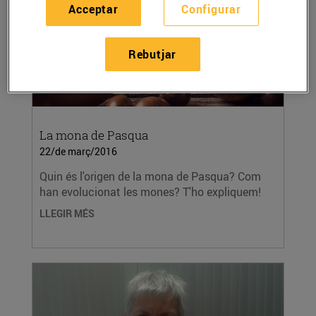
Acceptar
Configurar
Rebutjar
La mona de Pasqua
22/de març/2016
Quin és l'origen de la mona de Pasqua? Com
han evolucionat les mones? T'ho expliquem!
LLEGIR MÉS