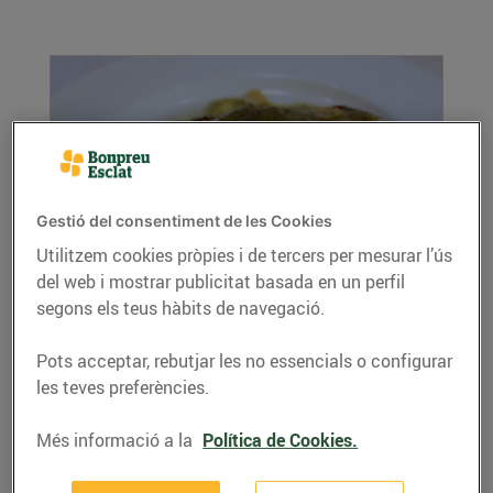
Gestió del consentiment de les Cookies
Utilitzem cookies pròpies i de tercers per mesurar l’ús
Bacallà al pil pil d'olives negres
del web i mostrar publicitat basada en un perfil
23/de març/2016
segons els teus hàbits de navegació.
Si t'agrada el bacallà, estem segurs que
Pots acceptar, rebutjar les no essencials o configurar
aquesta recepta t'encantarà!
les teves preferències.
LLEGIR MÉS
Més informació a la
Política de Cookies.