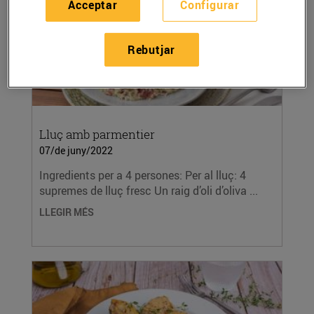
Acceptar
Configurar
Rebutjar
Lluç amb parmentier
07/de juny/2022
Ingredients per a 4 persones: Per al lluç: 4
supremes de lluç fresc Un raig d’oli d’oliva ...
LLEGIR MÉS