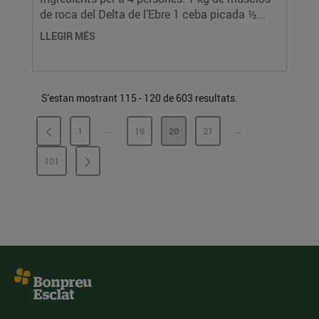
de roca del Delta de l’Ebre 1 ceba picada ½...
LLEGIR MÉS
S'estan mostrant 115 - 120 de 603 resultats.
...
...
1
19
20
21
PÀGINES INTERMÈDIES
PÀGINES INTERMÈ
PÀGINA
PÀGINA
PÀGINA
PÀGINA
101
PÀGINA