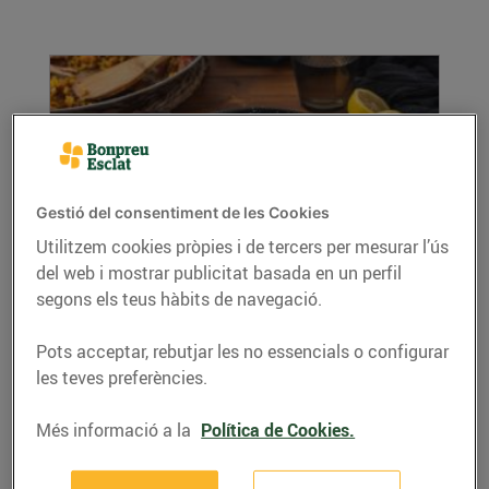
Gestió del consentiment de les Cookies
Utilitzem cookies pròpies i de tercers per mesurar l’ús
del web i mostrar publicitat basada en un perfil
Paella marinera
segons els teus hàbits de navegació.
05/de juliol/2022
Ingredients per a 4 persones: Per a l’arròs: 1
Pots acceptar, rebutjar les no essencials o configurar
ceba picada ben petita 2 cullerades de...
les teves preferències.
LLEGIR MÉS
Més informació a la
Política de Cookies.