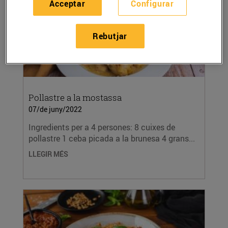
Acceptar
Configurar
Rebutjar
Pollastre a la mostassa
07/de juny/2022
Ingredients per a 4 persones: 8 cuixes de
pollastre 1 ceba picada a la brunesa 4 grans...
LLEGIR MÉS