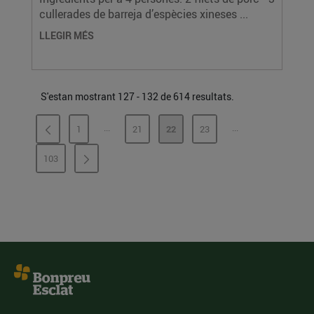
cullerades de barreja d’espècies xineses ...
LLEGIR MÉS
S'estan mostrant 127 - 132 de 614 resultats.
...
...
1
21
22
23
PÀGINES INTERMÈDIES
PÀGINES INTERMÈ
PÀGINA
PÀGINA
PÀGINA
PÀGINA
103
PÀGINA