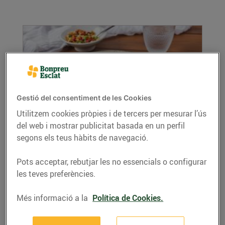
Gestió del consentiment de les Cookies
Utilitzem cookies pròpies i de tercers per mesurar l’ús
del web i mostrar publicitat basada en un perfil
Lluç amb parmentier
segons els teus hàbits de navegació.
07/de juny/2022
Ingredients per a 4 persones: Per al lluç: 4
Pots acceptar, rebutjar les no essencials o configurar
supremes de lluç fresc Un raig d’oli d’oliva ...
les teves preferències.
LLEGIR MÉS
Més informació a la
Política de Cookies.