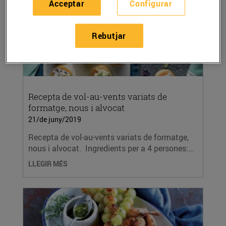
Acceptar
Configurar
Rebutjar
Recepta de vol-au-vents variats de
formatge, nous i alvocat
21/de juny/2019
Recepta de vol-au-vents variats de formatge,
nous i alvocat. Ingredients per a 4 persones:...
LLEGIR MÉS