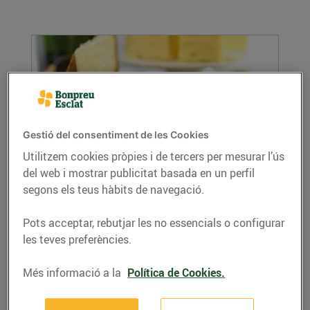
Gestió del consentiment de les Cookies
Utilitzem cookies pròpies i de tercers per mesurar l’ús
del web i mostrar publicitat basada en un perfil
Formatges de proximitat: exquisits i
segons els teus hàbits de navegació.
sorprenents
28/de juny/2019
Pots acceptar, rebutjar les no essencials o configurar
Al llarg dels segles, els formatges han adquirit
les teves preferències.
una gran diversitat de textures, aromes i...
LLEGIR MÉS
Més informació a la
Política de Cookies.