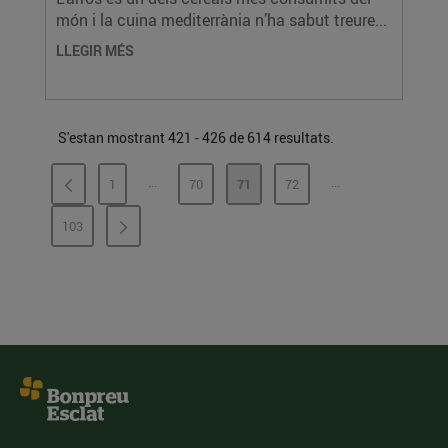
món i la cuina mediterrània n’ha sabut treure...
LLEGIR MÉS
S'estan mostrant 421 - 426 de 614 resultats.
...
...
1
70
71
72
PÀGINES INTERMÈDIES
PÀGINES INTERMÈ
PÀGINA
PÀGINA
PÀGINA
PÀGINA
103
PÀGINA