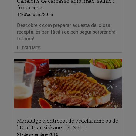
Canelons de carbassó amb mató, salmó i
fruita seca
14/d’octubre/2016
Descobreix com preparar aquesta deliciosa
recepta, és ben fàcil i de ben segur sorprendrà
tothom!
LLEGIR MÉS
Maridatge d'entrecot de vedella amb os de
l'Era i Franziskaner DUNKEL
21/de setembre/2016