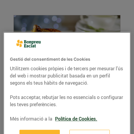
Gestió del consentiment de les Cookies
Utilitzem cookies pròpies i de tercers per mesurar l’ús
del web i mostrar publicitat basada en un perfil
Pularda farcida
segons els teus hàbits de navegació.
20/de desembre/2016
Prepara una deliciosa pularda farcida i els teus
Pots acceptar, rebutjar les no essencials o configurar
convidats se'n lleparan els dits!
les teves preferències.
LLEGIR MÉS
Més informació a la
Política de Cookies.