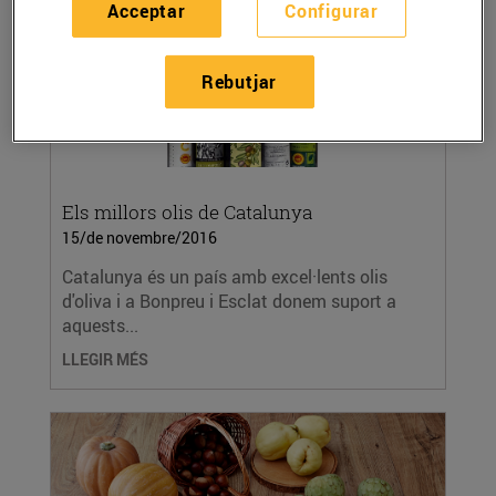
Acceptar
Configurar
Rebutjar
Els millors olis de Catalunya
15/de novembre/2016
Catalunya és un país amb excel·lents olis
d'oliva i a Bonpreu i Esclat donem suport a
aquests...
LLEGIR MÉS