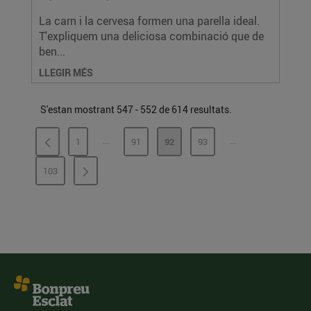
La carn i la cervesa formen una parella ideal.
T'expliquem una deliciosa combinació que de
ben...
LLEGIR MÉS
S'estan mostrant 547 - 552 de 614 resultats.
...
...
1
91
92
93
PÀGINES INTERMÈDIES
PÀGINES INTERMÈ
PÀGINA
PÀGINA
PÀGINA
PÀGINA
103
PÀGINA