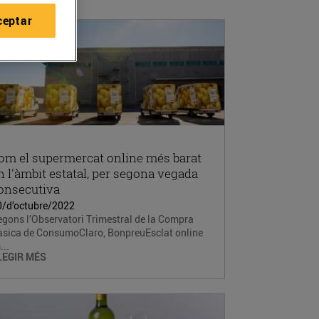
ceptar
om el supermercat online més barat
n l'àmbit estatal, per segona vegada
onsecutiva
0/d’octubre/2022
gons l’Observatori Trimestral de la Compra
àsica de ConsumoClaro, BonpreuEsclat online
...
LEGIR MÉS