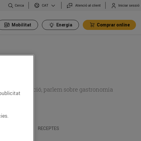
Cerca
Atenció al client
Iniciar sessió
CAT
Mobilitat
Energia
Comprar online
 sobre alimentació, parlem sobre gastronomia
publicitat
ies.
 I TRADICIONS
RECEPTES