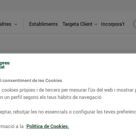
ltres
Establiments
Targeta Client
Incorpora't
BLOG
l consentiment de les Cookies
ceptes, consells nutricionals, informació d’actualitat
 cookies pròpies i de tercers per mesurar l’ús del web i mostrar 
n un perfil segons els teus hàbits de navegació.
del nostre territori i molts altres temes.
ptar, rebutjar les no essencials o configurar les teves preferènc
TAT
CONSELLS I HÀBITS SALUDABLES
ENERGIA
GASTRONOMIA
rmació a la
Política de Cookies.