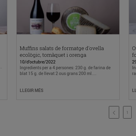
Muffins salats de formatge d'ovella
O
ecològic, tomàquet i orenga
f
10/d’octubre/2022
2
.
Ingredients per a 4 persones: 230 g. de farina de
In
blat 15 g. de llevat 2 ous grans 200 ml....
ra
LLEGIR MÉS
L
1
PÀG