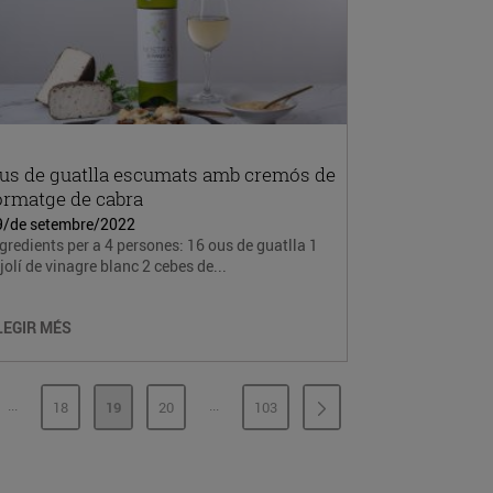
us de guatlla escumats amb cremós de
ormatge de cabra
9/de setembre/2022
gredients per a 4 persones: 16 ous de guatlla 1
jolí de vinagre blanc 2 cebes de...
LEGIR MÉS
...
...
18
19
20
103
PÀGINES INTERMÈDIES
PÀGINES INTERMÈDIES
INA
PÀGINA
PÀGINA
PÀGINA
PÀGINA