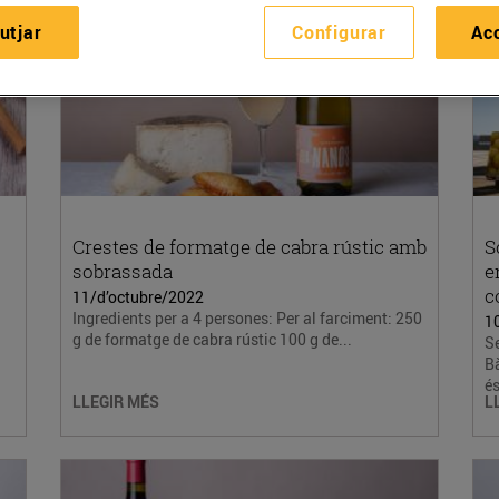
utjar
Configurar
Ac
Crestes de formatge de cabra rústic amb
S
sobrassada
e
c
11/d’octubre/2022
Ingredients per a 4 persones: Per al farciment: 250
1
g de formatge de cabra rústic 100 g de...
Se
B
és
LLEGIR MÉS
L