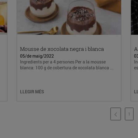
Mousse de xocolata negra i blanca
A
05/de maig/2022
0
Ingredients per a 4 persones Per a la mousse
In
blanca: 100 g de cobertura de xocolata blanca ...
es
LLEGIR MÉS
L
1
PÀG