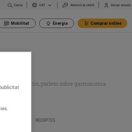
Cerca
Atenció al client
Iniciar sessió
CAT
Mobilitat
Energia
Comprar online
 sobre alimentació, parlem sobre gastronomia
publicitat
ies.
 I TRADICIONS
RECEPTES