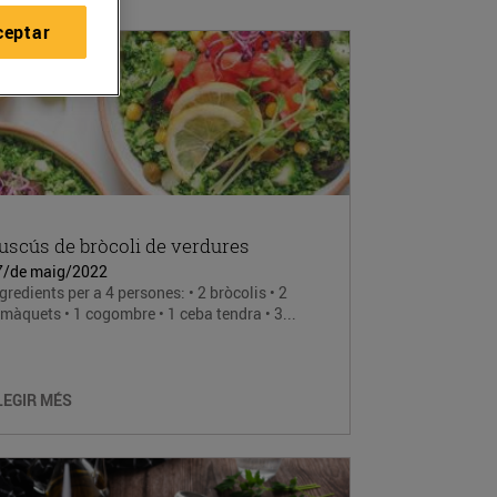
ceptar
uscús de bròcoli de verdures
7/de maig/2022
gredients per a 4 persones: • 2 bròcolis • 2
màquets • 1 cogombre • 1 ceba tendra • 3...
LEGIR MÉS