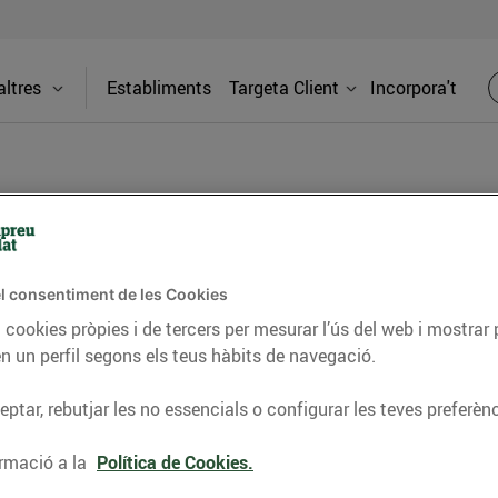
ltres
Establiments
Targeta Client
Incorpora't
BLOG
l consentiment de les Cookies
ceptes, consells nutricionals, informació d’actualitat
 cookies pròpies i de tercers per mesurar l’ús del web i mostrar 
n un perfil segons els teus hàbits de navegació.
del nostre territori i molts altres temes.
ptar, rebutjar les no essencials o configurar les teves preferènc
TAT
CONSELLS I HÀBITS SALUDABLES
ENERGIA
GASTRONOMIA
rmació a la
Política de Cookies.