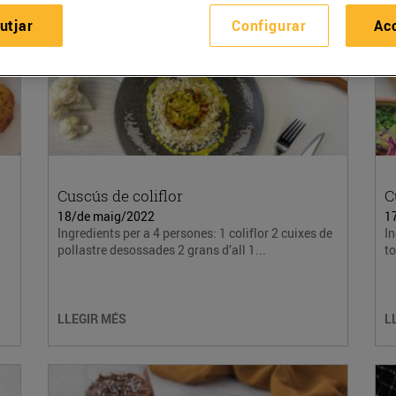
utjar
Configurar
Ac
Cuscús de coliflor
C
18/de maig/2022
1
Ingredients per a 4 persones: 1 coliflor 2 cuixes de
In
pollastre desossades 2 grans d’all 1...
to
LLEGIR MÉS
L