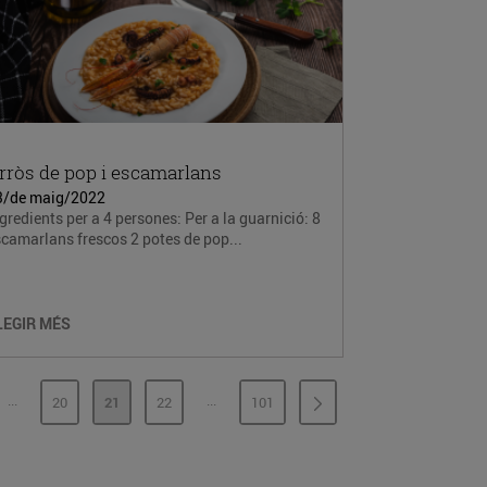
rròs de pop i escamarlans
3/de maig/2022
gredients per a 4 persones: Per a la guarnició: 8
camarlans frescos 2 potes de pop...
LEGIR MÉS
...
...
20
21
22
101
PÀGINES INTERMÈDIES
PÀGINES INTERMÈDIES
INA
PÀGINA
PÀGINA
PÀGINA
PÀGINA