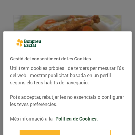
Gestió del consentiment de les Cookies
Utilitzem cookies pròpies i de tercers per mesurar l’ús
del web i mostrar publicitat basada en un perfil
Conill amb salsa
segons els teus hàbits de navegació.
15/de setembre/2020
Ingredients per a 4 persones: 1 conill a trossos
Pots acceptar, rebutjar les no essencials o configurar
200 g de pèsols 2 cebes tendres 2 grans...
les teves preferències.
LLEGIR MÉS
Més informació a la
Política de Cookies.