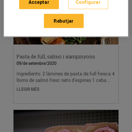
Acceptar
Configurar
Rebutjar
Pasta de full, salmó i xampinyons
09/de setembre/2020
Ingredients: 2 làmines de pasta de full fresca 4
lloms de salmó fresc nets d'espines 1 ceba...
LLEGIR MÉS