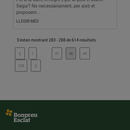
Segur? No necessàriament, per això et
proposem...
LLEGIR MÉS
S'estan mostrant 283 - 288 de 614 resultats.
...
...
1
47
48
49
PÀGINES INTERMÈDIES
PÀGINES INTERMÈ
PÀGINA
PÀGINA
PÀGINA
PÀGINA
103
PÀGINA