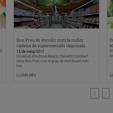
Bon Preu és escollit com la millor
S
cadena de supermercats regionals
0
Et
El
12/de maig/2017
mé
Un estudi d'In-Store Media i Salvetti Llombart
situa Bon Preu com el grup de distribució més
ben...
LLEGIR MÉS
L
1
PÀG