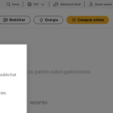
Cerca
Atenció al client
Iniciar sessió
CAT
Mobilitat
Energia
Comprar online
 sobre alimentació, parlem sobre gastronomia
publicitat
ies.
 I TRADICIONS
RECEPTES