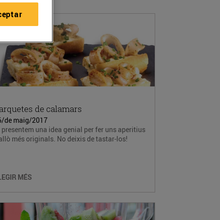
ceptar
arquetes de calamars
6/de maig/2017
 presentem una idea genial per fer uns aperitius
allò més originals. No deixis de tastar-los!
LEGIR MÉS