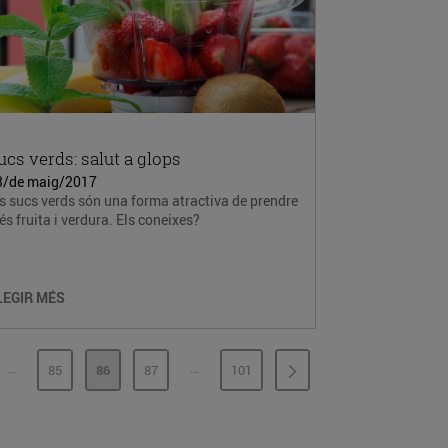
ucs verds: salut a glops
3/de maig/2017
s sucs verds són una forma atractiva de prendre
s fruita i verdura. Els coneixes?
LEGIR MÉS
...
...
85
86
87
101
PÀGINES INTERMÈDIES
PÀGINES INTERMÈDIES
INA
PÀGINA
PÀGINA
PÀGINA
PÀGINA