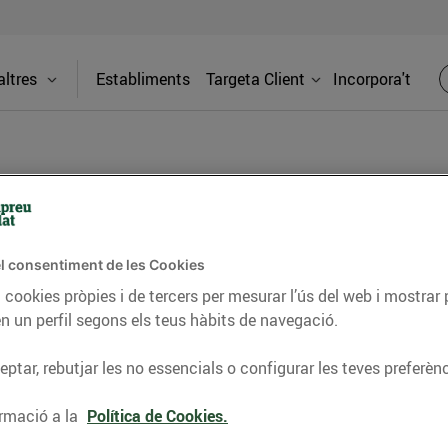
ltres
Establiments
Targeta Client
Incorpora't
BLOG
l consentiment de les Cookies
ceptes, consells nutricionals, informació d’actualitat
 cookies pròpies i de tercers per mesurar l’ús del web i mostrar 
n un perfil segons els teus hàbits de navegació.
del nostre territori i molts altres temes.
ptar, rebutjar les no essencials o configurar les teves preferènc
TAT
CONSELLS I HÀBITS SALUDABLES
ENERGIA
GASTRONOMIA
rmació a la
Política de Cookies.