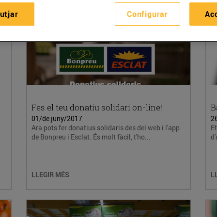
utjar
Configurar
Ac
Fes el teu donatiu solidari on-line!
B
01/de juny/2017
2
Ara pots fer donatius solidaris des del web i l'app
Et
de Bonpreu i Esclat. És molt fàcil, t'ho...
d'
LLEGIR MÉS
L