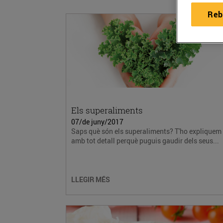
Reb
Els superaliments
07/de juny/2017
Saps què són els superaliments? T'ho expliquem
amb tot detall perquè puguis gaudir dels seus...
LLEGIR MÉS