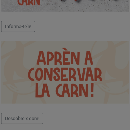
Informa-te'n!
Descobreix com!