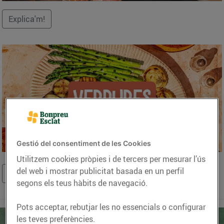
Explica'm!
Previous
Next
Focus first slide
Focus second slide
Focus third slide
Gestió del consentiment de les Cookies
Utilitzem cookies pròpies i de tercers per mesurar l’ús
del web i mostrar publicitat basada en un perfil
Compra ara!
segons els teus hàbits de navegació.
Pots acceptar, rebutjar les no essencials o configurar
les teves preferències.