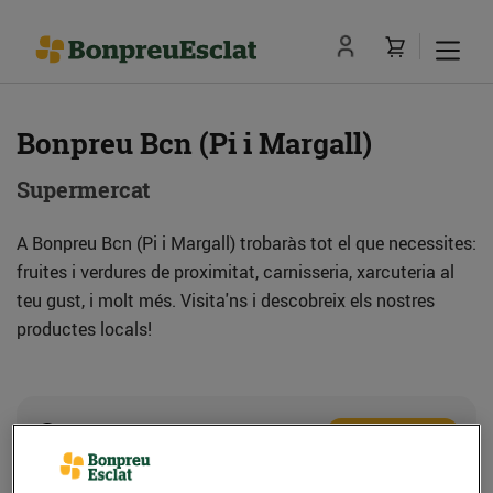
Bonpreu Bcn (Pi i Margall)
Supermercat
A Bonpreu Bcn (Pi i Margall) trobaràs tot el que necessites:
fruites i verdures de proximitat, carnisseria, xarcuteria al
teu gust, i molt més. Visita'ns i descobreix els nostres
productes locals!
Adreça
Com anar-hi
C. Pi i Margall, 22-24 (08025) Barcelona