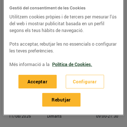
Gestió del consentiment de les Cookies
Telèfon
Trucar-hi
Utilitzem cookies pròpies i de tercers per mesurar l’ús
936899741
del web i mostrar publicitat basada en un perfil
segons els teus hàbits de navegació.
Pots acceptar, rebutjar les no essencials o configurar
les teves preferències.
Horaris Bonpreu Barcelona
Més informació a la
Política de Cookies.
08/08/2026
Dissabte
09:00-21:30
Acceptar
Configurar
09/08/2026
Diumenge
Tancat
Rebutjar
10/08/2026
Dilluns
09:00-21:30
11/08/2026
Dimarts
09:00-21:30