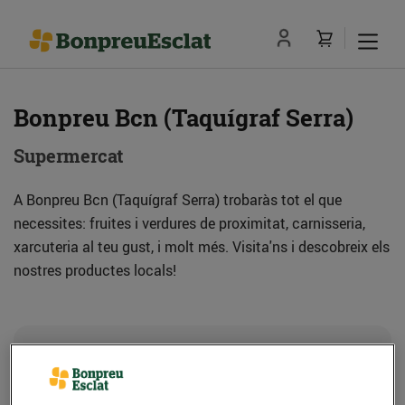
Bonpreu Bcn (Taquígraf Serra)
Supermercat
A Bonpreu Bcn (Taquígraf Serra) trobaràs tot el que
necessites: fruites i verdures de proximitat, carnisseria,
xarcuteria al teu gust, i molt més. Visita'ns i descobreix els
nostres productes locals!
Adreça
Com anar-hi
C. Taquígraf Serra, 3-5 (08029) Barcelona