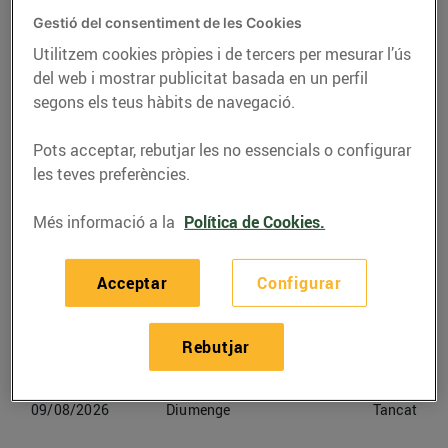
Gestió del consentiment de les Cookies
Telèfon
Trucar-hi
Utilitzem cookies pròpies i de tercers per mesurar l’ús
del web i mostrar publicitat basada en un perfil
938555378
segons els teus hàbits de navegació.
Pots acceptar, rebutjar les no essencials o configurar
les teves preferències.
Horaris Bonpreu Barcelona
Més informació a la
Política de Cookies.
06/08/2026
Dijous
09:00-21:30
Acceptar
Configurar
07/08/2026
Divendres
09:00-21:30
Rebutjar
08/08/2026
Dissabte
09:00-21:30
09/08/2026
Diumenge
Tancat