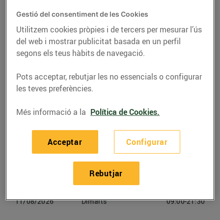
C. República Argentina, 238 (08023) Barcelona
Gestió del consentiment de les Cookies
Utilitzem cookies pròpies i de tercers per mesurar l’ús
del web i mostrar publicitat basada en un perfil
Telèfon
Trucar-hi
segons els teus hàbits de navegació.
938269519
Pots acceptar, rebutjar les no essencials o configurar
les teves preferències.
Més informació a la
Política de Cookies.
Horaris Bonpreu Barcelona
Acceptar
Configurar
09/08/2026
Diumenge
Tancat
Rebutjar
10/08/2026
Dilluns
09:00-21:30
11/08/2026
Dimarts
09:00-21:30