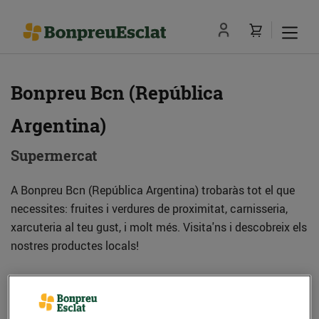
Bonpreu Bcn (República
Argentina)
Supermercat
A Bonpreu Bcn (República Argentina) trobaràs tot el que
necessites: fruites i verdures de proximitat, carnisseria,
xarcuteria al teu gust, i molt més. Visita'ns i descobreix els
nostres productes locals!
Adreça
Com anar-hi