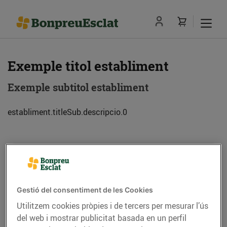
Exemple titol establiment
Exemple subtitol establiment
establiment.titleSub.descripcio.0
Adreça
Com anar-hi
Exemple de adreca (08013) Barcelona
Gestió del consentiment de les Cookies
Utilitzem cookies pròpies i de tercers per mesurar l’ús
Telèfon
Trucar-hi
del web i mostrar publicitat basada en un perfil