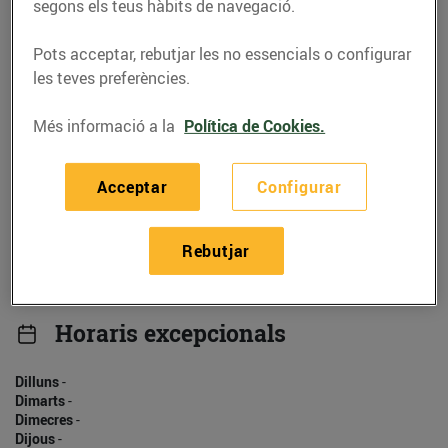
930525412
segons els teus hàbits de navegació.
Pots acceptar, rebutjar les no essencials o configurar
les teves preferències.
Més informació a la
Política de Cookies.
Horaris
Dilluns
-
Acceptar
Configurar
Dimarts
-
Dimecres
-
Dijous
-
Rebutjar
Divendres
-
Dissabte
-
Diumenge
-
Horaris excepcionals
Dilluns
-
Dimarts
-
Dimecres
-
Dijous
-