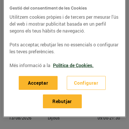
Gestió del consentiment de les Cookies
Telèfon
Trucar-hi
Utilitzem cookies pròpies i de tercers per mesurar l’ús
936619831
del web i mostrar publicitat basada en un perfil
segons els teus hàbits de navegació.
Pots acceptar, rebutjar les no essencials o configurar
les teves preferències.
Horaris Bonpreu Cervelló
Més informació a la
Política de Cookies.
10/08/2026
Dilluns
09:00-21:30
Acceptar
Configurar
11/08/2026
Dimarts
09:00-21:30
Rebutjar
12/08/2026
Dimecres
09:00-21:30
13/08/2026
Dijous
09:00-21:30