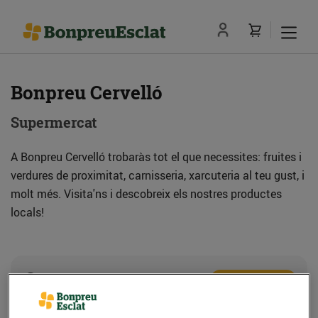
Bonpreu Cervelló
Supermercat
A Bonpreu Cervelló trobaràs tot el que necessites: fruites i
verdures de proximitat, carnisseria, xarcuteria al teu gust, i
molt més. Visita'ns i descobreix els nostres productes
locals!
Adreça
Com anar-hi
C. Malvasia, 2-4 (08758) Cervelló