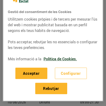
Flix
Gestió del consentiment de les Cookies
Telèfon
Trucar-hi
Utilitzem cookies pròpies i de tercers per mesurar l’ús
977749400
del web i mostrar publicitat basada en un perfil
segons els teus hàbits de navegació.
Pots acceptar, rebutjar les no essencials o configurar
les teves preferències.
Horaris Bonpreu Flix
Més informació a la
Política de Cookies.
07/08/2026
Divendres
09:00-21:30
Acceptar
Configurar
08/08/2026
Dissabte
09:00-21:30
Rebutjar
09/08/2026
Diumenge
Tancat
10/08/2026
Dilluns
09:00-21:30