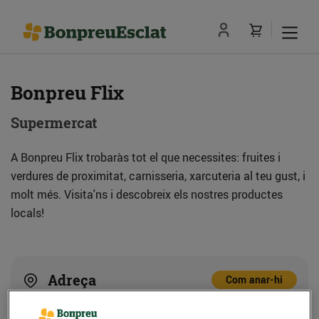
Bonpreu Flix
Supermercat
A Bonpreu Flix trobaràs tot el que necessites: fruites i
verdures de proximitat, carnisseria, xarcuteria al teu gust, i
molt més. Visita'ns i descobreix els nostres productes
locals!
Adreça
Com anar-hi
C. dels Tallers, 34 (Pol. Ind. La Devesa) (43750)