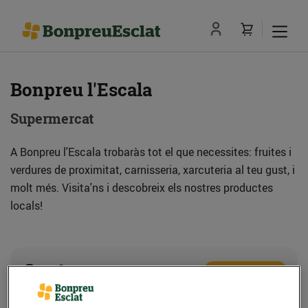
Bonpreu l'Escala
Supermercat
A Bonpreu l'Escala trobaràs tot el que necessites: fruites i
verdures de proximitat, carnisseria, xarcuteria al teu gust, i
molt més. Visita'ns i descobreix els nostres productes
locals!
Adreça
Com anar-hi
C. Closa d'en Llop, 80 (17130) l'Escala