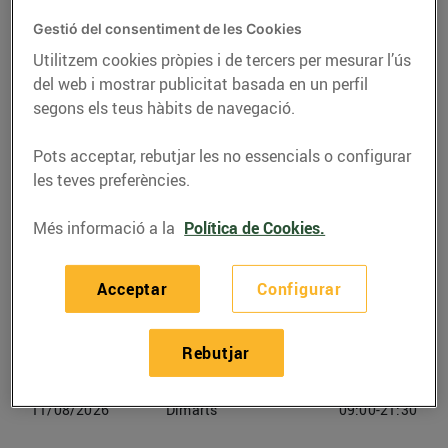
Gestió del consentiment de les Cookies
Telèfon
Trucar-hi
Utilitzem cookies pròpies i de tercers per mesurar l’ús
972807209
del web i mostrar publicitat basada en un perfil
segons els teus hàbits de navegació.
Pots acceptar, rebutjar les no essencials o configurar
les teves preferències.
Horaris Bonpreu L'escala
Més informació a la
Política de Cookies.
08/08/2026
Dissabte
09:00-21:30
Acceptar
Configurar
09/08/2026
Diumenge
09:00-21:30
Rebutjar
10/08/2026
Dilluns
09:00-21:30
11/08/2026
Dimarts
09:00-21:30