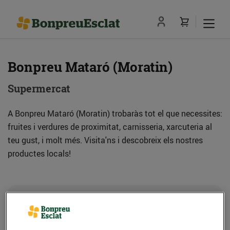
Bonpreu Mataró (Moratin)
Supermercat
A Bonpreu Mataró (Moratin) trobaràs tot el que necessites:
fruites i verdures de proximitat, carnisseria, xarcuteria al
teu gust, i molt més. Visita'ns i descobreix els nostres
productes locals!
Adreça
Com anar-hi
C. Moratin, 38-40 (08302) Mataró