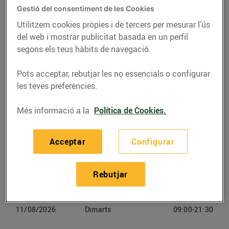
Gestió del consentiment de les Cookies
Telèfon
Trucar-hi
Utilitzem cookies pròpies i de tercers per mesurar l’ús
del web i mostrar publicitat basada en un perfil
93 793 64 10
segons els teus hàbits de navegació.
Pots acceptar, rebutjar les no essencials o configurar
les teves preferències.
Horaris Bonpreu Mataró
Més informació a la
Política de Cookies.
08/08/2026
Dissabte
09:00-21:30
Acceptar
Configurar
09/08/2026
Diumenge
Tancat
Rebutjar
10/08/2026
Dilluns
09:00-21:30
11/08/2026
Dimarts
09:00-21:30