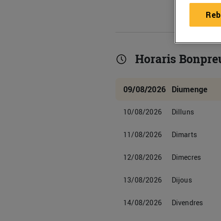
Reb
Horaris Bonpre
09/08/2026
Diumenge
10/08/2026
Dilluns
11/08/2026
Dimarts
12/08/2026
Dimecres
13/08/2026
Dijous
14/08/2026
Divendres