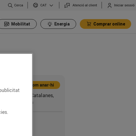
Cerca
Atenció al client
Iniciar sessió
CAT
Mobilitat
Energia
Comprar online
Com anar-hi
publicitat
a de les Corts Catalanes,
8004) Barcelona
ies.
4