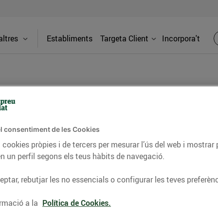
ltres
Establiments
Targeta Client
Incorpora't
 (G Via de les Corts C)
l consentiment de les Cookies
Adreça
 cookies pròpies i de tercers per mesurar l’ús del web i mostrar 
Av. Gran Vi
n un perfil segons els teus hàbits de navegació.
192 bis (0
les Corts C) trobaràs tot el que
ptar, rebutjar les no essencials o configurar les teves preferènc
de proximitat, carnisseria, xarcuteria al
Telèfon
s i descobreix els nostres productes
rmació a la
Política de Cookies.
93689954