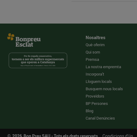
Nosaltres
Què oferim
Qui som
Premsa
La nostra empremta
Incorpora't
Lloguem locals
Busquem nous locals
Proveïdors
BP Persones
Blog
Canal Denúncies
©
2026
Bon Preu SAU - Tots els drets reservats
Condicions d’ús