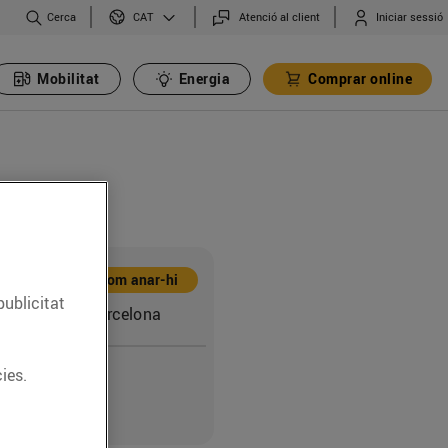
Cerca
Atenció al client
Iniciar sessió
CAT
Mobilitat
Energia
Comprar online
Com anar-hi
publicitat
 255 (08013) Barcelona
ies.
1