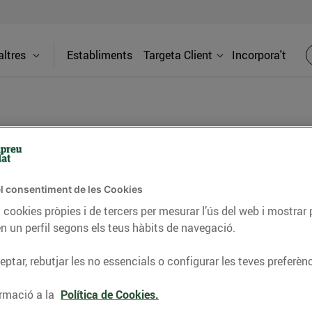
ltres
Establiments
Targeta Client
Incorpora't
cn (Mercat Sagrada
l consentiment de les Cookies
Adreça
 cookies pròpies i de tercers per mesurar l’ús del web i mostrar 
C. Padilla,
n un perfil segons els teus hàbits de navegació.
ptar, rebutjar les no essencials o configurar les teves preferènc
Telèfon
agrada Família) trobaràs tot el que
93740551
rmació a la
Política de Cookies.
de proximitat, carnisseria, xarcuteria al