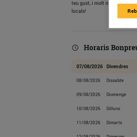
teu gust, i molt més. Visita'n
locals!
Reb
Horaris Bonpre
07/08/2026
Divendres
08/08/2026
Dissabte
09/08/2026
Diumenge
10/08/2026
Dilluns
11/08/2026
Dimarts
12/08/2026
Dimecres