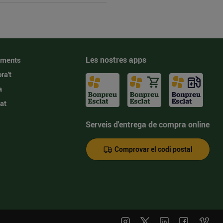
Les nostres apps
iments
ra't
a
at
Serveis d'entrega de compra online
Comprovar el codi postal