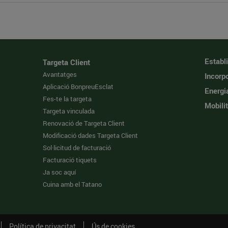
Establ
Targeta Client
Avantatges
Incorpo
Aplicació BonpreuEsclat
Energi
Fes-te la targeta
Mobilit
Targeta vinculada
Renovació de Targeta Client
Modificació dades Targeta Client
Sol·licitud de facturació
Facturació tiquets
Ja soc aquí
Cuina amb el Tatano
Política de privacitat
Ús de cookies