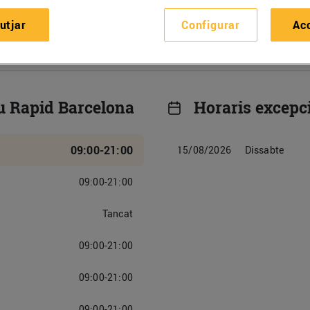
s i descobreix els nostres productes
utjar
Configurar
Ac
u Rapid Barcelona
Horaris excepc
09:00-21:00
15/08/2026
Dissabte
09:00-21:00
Tancat
09:00-21:00
09:00-21:00
09:00-21:00