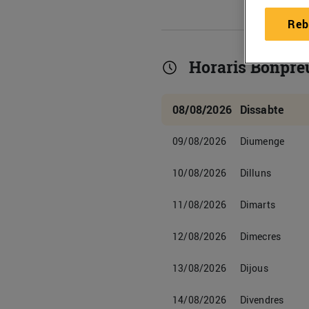
Reb
Horaris Bonpre
08/08/2026
Dissabte
09/08/2026
Diumenge
10/08/2026
Dilluns
11/08/2026
Dimarts
12/08/2026
Dimecres
13/08/2026
Dijous
14/08/2026
Divendres