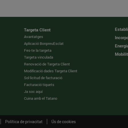
Establ
Targeta Client
Avantatges
Incorpo
Aplicació BonpreuEsclat
Energi
Fes-te la targeta
Mobilit
Targeta vinculada
Renovació de Targeta Client
Modificació dades Targeta Client
Sol·licitud de facturació
Facturació tiquets
Ja soc aquí
Cuina amb el Tatano
Política de privacitat
Ús de cookies