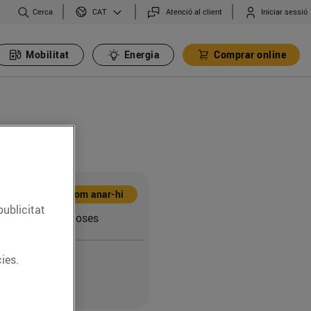
Cerca
Atenció al client
Iniciar sessió
CAT
Mobilitat
Energia
Comprar online
Com anar-hi
publicitat
er, 10 (17480) Roses
ies.
8