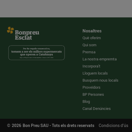
Nosaltres
Què oferim
Qui som
Premsa
La nostra empremta
Incorpora't
Lloguem locals
Busquem nous locals
Proveïdors
BP Persones
Blog
Canal Denúncies
©
2026
Bon Preu SAU - Tots els drets reservats
Condicions d’ús