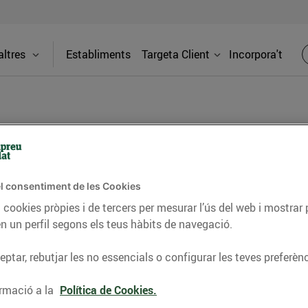
ltres
Establiments
Targeta Client
Incorpora't
l consentiment de les Cookies
Adreça
 cookies pròpies i de tercers per mesurar l’ús del web i mostrar 
C. Barraqu
n un perfil segons els teus hàbits de navegació.
l que necessites: fruites i verdures de
ptar, rebutjar les no essencials o configurar les teves preferènc
Telèfon
ria al teu gust, i molt més. Visita'ns i
es locals!
97213291
rmació a la
Política de Cookies.