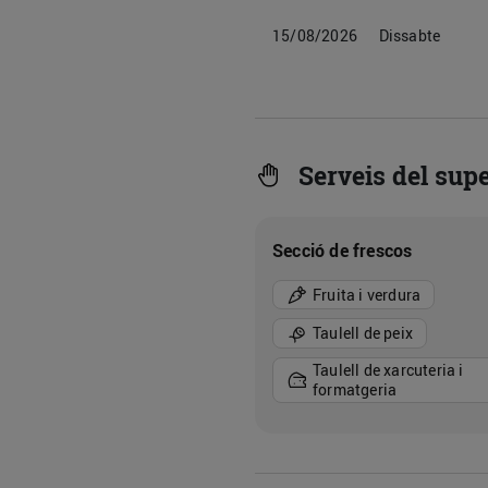
15/08/2026
Dissabte
Serveis del su
Secció de frescos
Fruita i verdura
Taulell de peix
Taulell de xarcuteria i
formatgeria