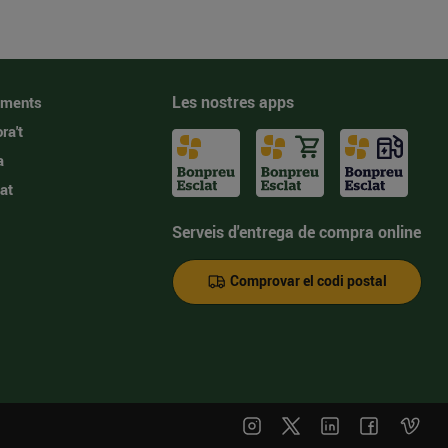
Les nostres apps
iments
ra't
a
at
Serveis d'entrega de compra online
Comprovar el codi postal