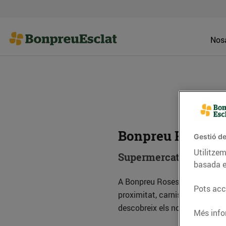
Nosa
Bonpreu Roses
Gestió de
Utilitzem
Supermercat
basada e
A Bonpreu Roses trobaràs tot e
Pots acce
proximitat, carnisseria, xarcute
descobreix els nostres product
Més info