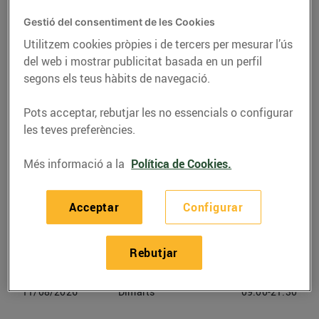
Gestió del consentiment de les Cookies
Telèfon
Trucar-hi
Utilitzem cookies pròpies i de tercers per mesurar l’ús
938 253 200
del web i mostrar publicitat basada en un perfil
segons els teus hàbits de navegació.
Pots acceptar, rebutjar les no essencials o configurar
les teves preferències.
Horaris Bonpreu Súria
Més informació a la
Política de Cookies.
08/08/2026
Dissabte
09:00-21:30
Acceptar
Configurar
09/08/2026
Diumenge
Tancat
Rebutjar
10/08/2026
Dilluns
09:00-21:30
11/08/2026
Dimarts
09:00-21:30