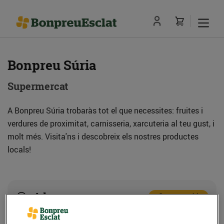
Bonpreu Súria
Supermercat
A Bonpreu Súria trobaràs tot el que necessites: fruites i
verdures de proximitat, carnisseria, xarcuteria al teu gust, i
molt més. Visita'ns i descobreix els nostres productes
locals!
Adreça
Com anar-hi
Ctra. de Manresa, s/n (08260) Súria