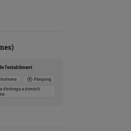
ines)
de l'establiment
ctrolinera
Pàrquing
a d'entrega a domicili
ine