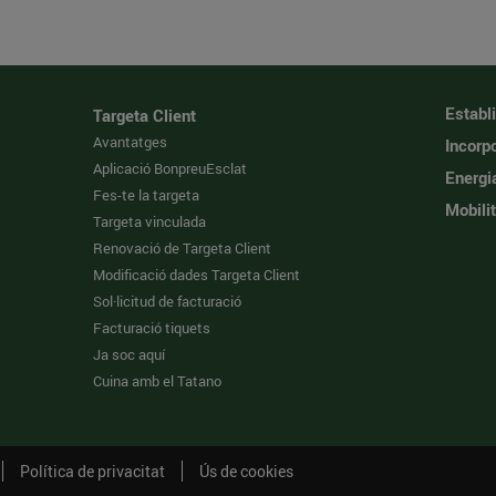
Establ
Targeta Client
Avantatges
Incorpo
Aplicació BonpreuEsclat
Energi
Fes-te la targeta
Mobilit
Targeta vinculada
Renovació de Targeta Client
Modificació dades Targeta Client
Sol·licitud de facturació
Facturació tiquets
Ja soc aquí
Cuina amb el Tatano
Política de privacitat
Ús de cookies