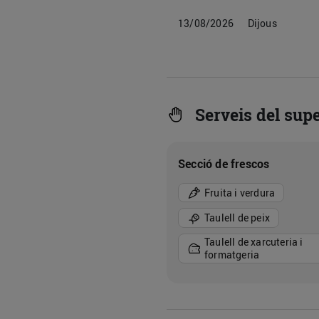
13/08/2026
Dijous
Serveis del sup
Secció de frescos
Fruita i verdura
Taulell de peix
Taulell de xarcuteria i
formatgeria