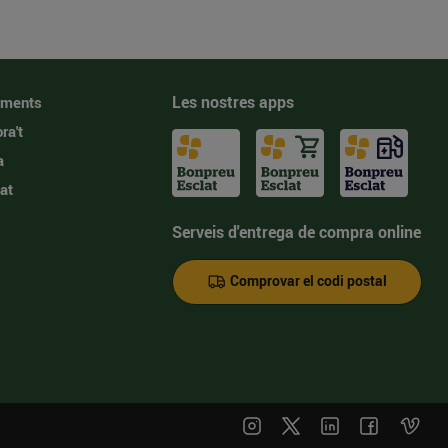
Les nostres apps
iments
ra't
a
at
Serveis d'entrega de compra online
Comprovar el codi postal