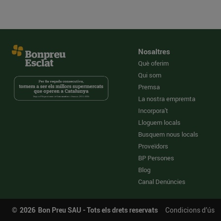
Nosaltres
Què oferim
Qui som
Premsa
La nostra empremta
Incorpora't
Lloguem locals
Busquem nous locals
Proveïdors
BP Persones
Blog
Canal Denúncies
©
2026
Bon Preu SAU - Tots els drets reservats
Condicions d’ús