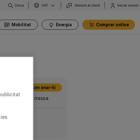
Cerca
Atenció al client
Iniciar sessió
CAT
Mobilitat
Energia
Comprar online
Com anar-hi
publicitat
,169 (08223) Terrassa
ies.
6