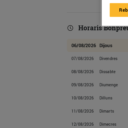
Reb
Horaris Bonpre
06/08/2026
Dijous
07/08/2026
Divendres
08/08/2026
Dissabte
09/08/2026
Diumenge
10/08/2026
Dilluns
11/08/2026
Dimarts
12/08/2026
Dimecres