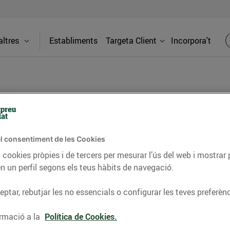
ltres
Establiments
Targeta Client
Incorpora't
 (Sala Badrines)
l consentiment de les Cookies
Adreça
 cookies pròpies i de tercers per mesurar l’ús del web i mostrar 
C. Baldrich
n un perfil segons els teus hàbits de navegació.
nes) trobaràs tot el que necessites:
ptar, rebutjar les no essencials o configurar les teves preferènc
Telèfon
, carnisseria, xarcuteria al teu gust, i
ix els nostres productes locals!
93740883
rmació a la
Política de Cookies.