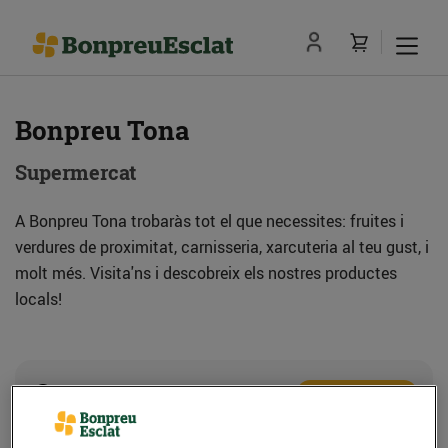
Bonpreu Tona
Supermercat
A Bonpreu Tona trobaràs tot el que necessites: fruites i
verdures de proximitat, carnisseria, xarcuteria al teu gust, i
molt més. Visita'ns i descobreix els nostres productes
locals!
Adreça
Com anar-hi
Pl. Major, s/n (08551) Tona