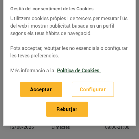
Gestió del consentiment de les Cookies
Telèfon
Trucar-hi
Utilitzem cookies pròpies i de tercers per mesurar l’ús
936619551
del web i mostrar publicitat basada en un perfil
segons els teus hàbits de navegació.
Pots acceptar, rebutjar les no essencials o configurar
les teves preferències.
Horaris Bonpreu Tona
Més informació a la
Política de Cookies.
09/08/2026
Diumenge
Tancat
Acceptar
Configurar
10/08/2026
Dilluns
09:00-21:00
Rebutjar
11/08/2026
Dimarts
09:00-21:00
12/08/2026
Dimecres
09:00-21:00