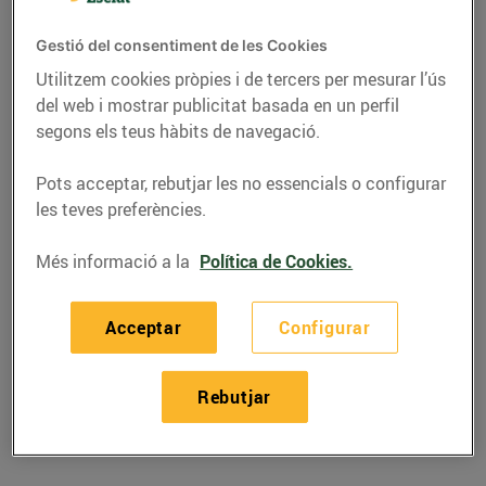
Montgrí
Gestió del consentiment de les Cookies
Telèfon
Trucar-hi
Utilitzem cookies pròpies i de tercers per mesurar l’ús
del web i mostrar publicitat basada en un perfil
972807210
segons els teus hàbits de navegació.
Pots acceptar, rebutjar les no essencials o configurar
les teves preferències.
Horaris Bonpreu Torroella De
Més informació a la
Política de Cookies.
Montgrí
Acceptar
Configurar
06/08/2026
Dijous
09:00-21:30
Rebutjar
07/08/2026
Divendres
09:00-21:30
08/08/2026
Dissabte
09:00-21:30