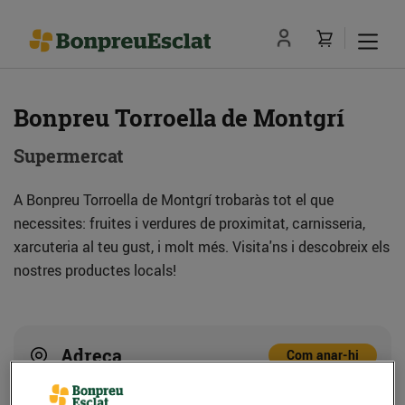
Bonpreu Torroella de Montgrí
Supermercat
A Bonpreu Torroella de Montgrí trobaràs tot el que
necessites: fruites i verdures de proximitat, carnisseria,
xarcuteria al teu gust, i molt més. Visita'ns i descobreix els
nostres productes locals!
Adreça
Com anar-hi
Av. Lluís Companys, 13 (17257) Torroella de