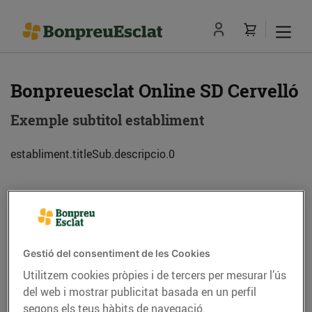
Bonpreuesclat Online SD Cervelló
Exemple subtitol establiment
establiment.titleSub.descripcio.0
Adreça
Com anar-hi
Ctra. Nacional 340, km 1240 (08758) Cervelló
Gestió del consentiment de les Cookies
Utilitzem cookies pròpies i de tercers per mesurar l’ús
Telèfon
Trucar-hi
del web i mostrar publicitat basada en un perfil
segons els teus hàbits de navegació.