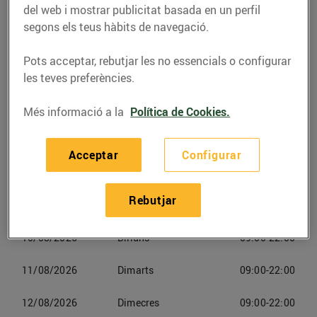
del web i mostrar publicitat basada en un perfil
Telèfon
Trucar-hi
segons els teus hàbits de navegació.
938269001
Pots acceptar, rebutjar les no essencials o configurar
les teves preferències.
Més informació a la
Política de Cookies.
Horaris Bonpreuesclat Online
Acceptar
Configurar
Igualada
Rebutjar
09/08/2026
Diumenge
Tancat
10/08/2026
Dilluns
09:00-22:00
11/08/2026
Dimarts
09:00-22:00
12/08/2026
Dimecres
09:00-22:00