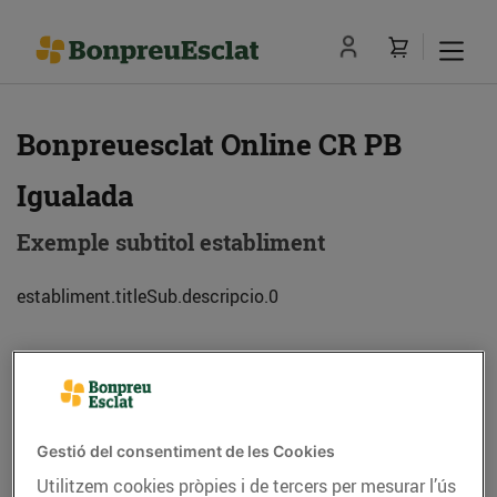
Bonpreuesclat Online CR PB
Igualada
Exemple subtitol establiment
establiment.titleSub.descripcio.0
Adreça
Com anar-hi
Av. Mestre Muntaner cant. C. Lleida (08700)
Gestió del consentiment de les Cookies
Igualada
Utilitzem cookies pròpies i de tercers per mesurar l’ús