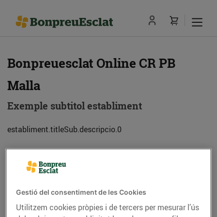
Bonpreuesclat Online CR PB
Malla
Exemple subtitol establiment
establiment.titleSub.descripcio.0
Adreça
Com anar-hi
Ctra. C17, km 55 (08522) Malla
Gestió del consentiment de les Cookies
Utilitzem cookies pròpies i de tercers per mesurar l’ús