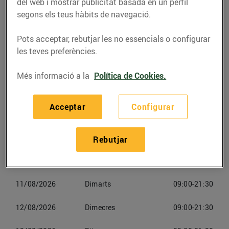
del web i mostrar publicitat basada en un perfil
Telèfon
Trucar-hi
segons els teus hàbits de navegació.
937225095
Pots acceptar, rebutjar les no essencials o configurar
les teves preferències.
Més informació a la
Política de Cookies.
Horaris Bonpreuesclat Online
Malla
Acceptar
Configurar
09/08/2026
Diumenge
Tancat
Rebutjar
10/08/2026
Dilluns
09:00-21:30
11/08/2026
Dimarts
09:00-21:30
12/08/2026
Dimecres
09:00-21:30