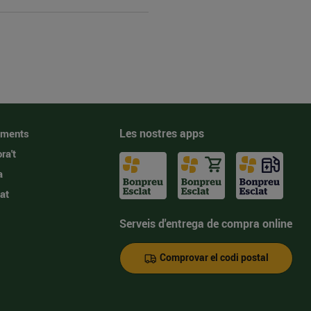
Les nostres apps
iments
ra't
a
at
Serveis d'entrega de compra online
Comprovar el codi postal