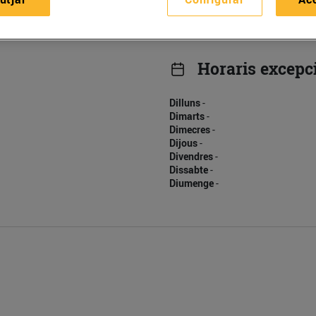
Horaris excepc
Dilluns
-
Dimarts
-
Dimecres
-
Dijous
-
Divendres
-
Dissabte
-
Diumenge
-