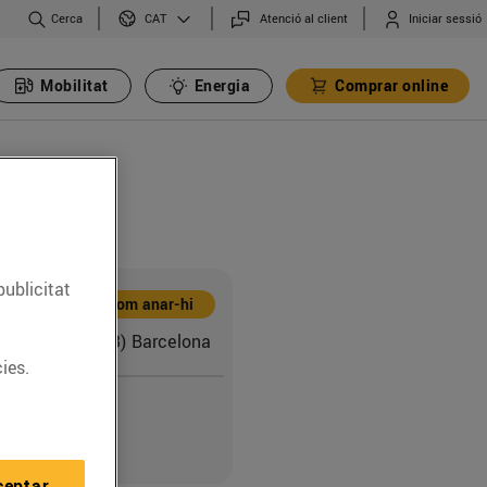
Cerca
Atenció al client
Iniciar sessió
CAT
Mobilitat
Energia
Comprar online
publicitat
Com anar-hi
 adreca (08013) Barcelona
ies.
2
ceptar