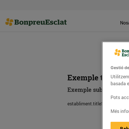
Nosa
Gestió de
Exemple titol es
Utilitzem
basada e
Exemple subtitol esta
Pots acce
establiment.titleSub.descripc
Més info
Reb