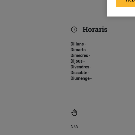
Horaris
Dilluns
-
Dimarts
-
Dimecres
-
Dijous
-
Divendres
-
Dissabte
-
Diumenge
-
N/A