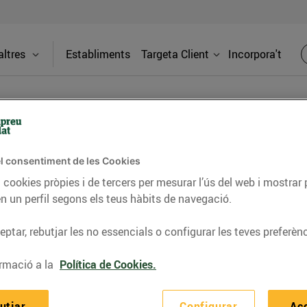
ltres
Establiments
Targeta Client
Incorpora't
l consentiment de les Cookies
tabliment
 cookies pròpies i de tercers per mesurar l’ús del web i mostrar 
Adreça
n un perfil segons els teus hàbits de navegació.
bliment
Exemple de
ptar, rebutjar les no essencials o configurar les teves preferènc
io.0
Telèfon
rmació a la
Política de Cookies.
93052541
utjar
Configurar
Ac