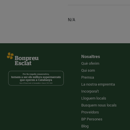
N/A
Nosaltres
Què oferim
Qui som
Premsa
La nostra empremta
Incorpora't
Lloguem locals
Busquem nous locals
Proveïdors
BP Persones
Blog