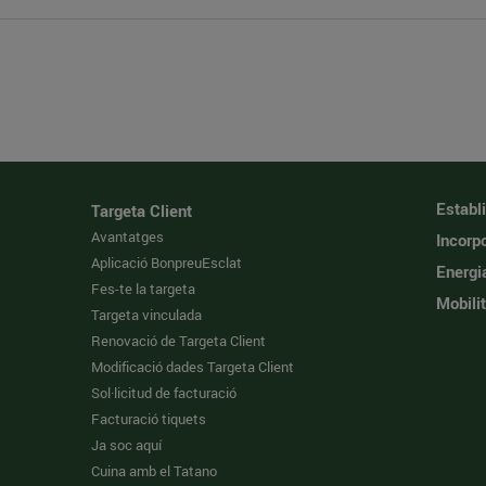
Establ
Targeta Client
Avantatges
Incorpo
Aplicació BonpreuEsclat
Energi
Fes-te la targeta
Mobilit
Targeta vinculada
Renovació de Targeta Client
Modificació dades Targeta Client
Sol·licitud de facturació
Facturació tiquets
Ja soc aquí
Cuina amb el Tatano