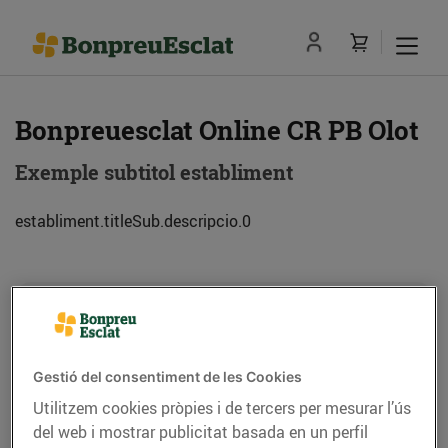
Bonpreuesclat Online CR PB Olot
Exemple subtitol establiment
establiment.titleSub.descripcio.0
Adreça
Com anar-hi
C. Lluís Companys, 14-16 (17800) Olot
Gestió del consentiment de les Cookies
Utilitzem cookies pròpies i de tercers per mesurar l’ús
Telèfon
Trucar-hi
del web i mostrar publicitat basada en un perfil