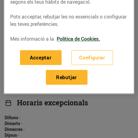
930525412
segons els teus hàbits de navegació.
Pots acceptar, rebutjar les no essencials o configurar
les teves preferències.
Més informació a la
Política de Cookies.
Horaris
Dilluns
-
Acceptar
Configurar
Dimarts
-
Dimecres
-
Dijous
-
Rebutjar
Divendres
-
Dissabte
-
Diumenge
-
Horaris excepcionals
Dilluns
-
Dimarts
-
Dimecres
-
Dijous
-