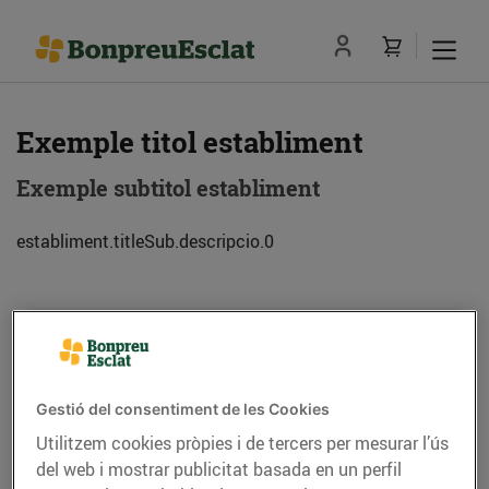
Exemple titol establiment
Exemple subtitol establiment
establiment.titleSub.descripcio.0
Adreça
Com anar-hi
Exemple de adreca (08013) Barcelona
Gestió del consentiment de les Cookies
Utilitzem cookies pròpies i de tercers per mesurar l’ús
Telèfon
Trucar-hi
del web i mostrar publicitat basada en un perfil