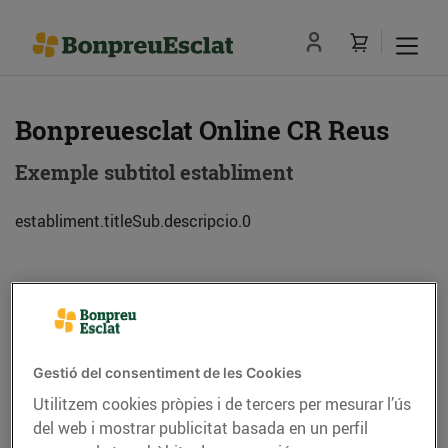
Bonpreuesclat Online CR Reus
Exemple subtitol establiment
establiment.titleSub.descripcio.0
Adreça
Com anar-hi
C. Argentina, 13 (43204) Reus
Gestió del consentiment de les Cookies
Utilitzem cookies pròpies i de tercers per mesurar l’ús
Telèfon
Trucar-hi
del web i mostrar publicitat basada en un perfil