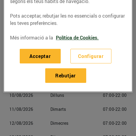
977769054
segons els teus hàbits de navegació.
Pots acceptar, rebutjar les no essencials o configurar
les teves preferències.
Més informació a la
Política de Cookies.
Horaris Bonpreuesclat Online
Reus
Acceptar
Configurar
08/08/2026
Dissabte
07:00-22:00
Rebutjar
09/08/2026
Diumenge
07:00-22:00
10/08/2026
Dilluns
07:00-22:00
11/08/2026
Dimarts
07:00-22:00
12/08/2026
Dimecres
07:00-22:00