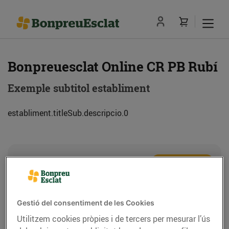
Bonpreuesclat Online CR PB Rubí
Exemple subtitol establiment
establiment.titleSub.descripcio.0
Adreça
Com anar-hi
Ctra. de Molins de Rei, 75 (08191) Rubí
Gestió del consentiment de les Cookies
Telèfon
Trucar-hi
Utilitzem cookies pròpies i de tercers per mesurar l’ús