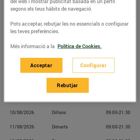
938278237
del web i mostrar publicitat basada en un perfil
segons els teus hàbits de navegació.
Pots acceptar, rebutjar les no essencials o configurar
les teves preferències.
Horaris Bonpreuesclat Online
Més informació a la
Política de Cookies.
Rubí
Acceptar
Configurar
07/08/2026
Divendres
09:00-21:30
08/08/2026
Dissabte
09:00-21:30
Rebutjar
09/08/2026
Diumenge
Tancat
10/08/2026
Dilluns
09:00-21:30
11/08/2026
Dimarts
09:00-21:30