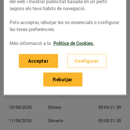
del web i mostrar publicitat basada en un perfil
segons els teus hàbits de navegació.
Telèfon
Trucar-hi
Pots acceptar, rebutjar les no essencials o configurar
les teves preferències.
Més informació a la
Política de Cookies.
Horaris Bonpreuesclat Online
Acceptar
Configurar
Sant Pere De Ribes
Rebutjar
08/08/2026
Dissabte
09:00-21:30
09/08/2026
Diumenge
09:00-14:30
10/08/2026
Dilluns
09:00-21:30
11/08/2026
Dimarts
09:00-21:30