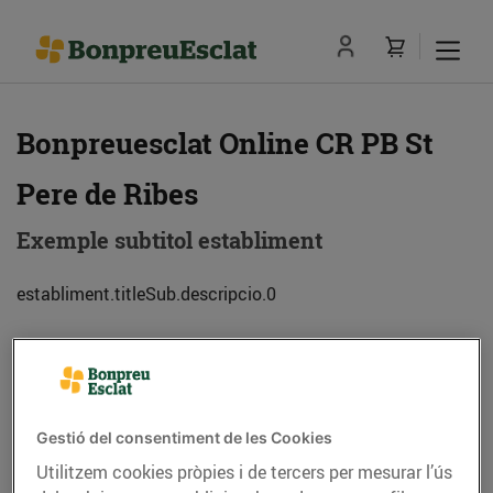
Bonpreuesclat Online CR PB St
Pere de Ribes
Exemple subtitol establiment
establiment.titleSub.descripcio.0
Adreça
Com anar-hi
Rbla. Del Garraf, 2-12 (08810) Sant Pere de
Gestió del consentiment de les Cookies
Ribes
Utilitzem cookies pròpies i de tercers per mesurar l’ús