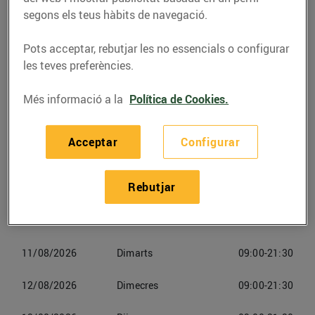
877002619
segons els teus hàbits de navegació.
Pots acceptar, rebutjar les no essencials o configurar
les teves preferències.
Horaris Bonpreuesclat Online
Més informació a la
Política de Cookies.
Valls
Acceptar
Configurar
08/08/2026
Dissabte
09:00-21:30
Rebutjar
09/08/2026
Diumenge
Tancat
10/08/2026
Dilluns
09:00-21:30
11/08/2026
Dimarts
09:00-21:30
12/08/2026
Dimecres
09:00-21:30