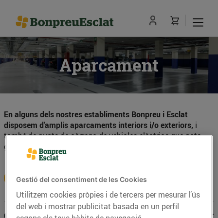
Aparcament
En alguns dels nostres establiments Bonpreu i Esclat
disposem d’amplis aparcaments interiors i/o exteriors,
i
també de punts de càrrega de vehicles elèctrics que pots
gaudir mentre fas la teva compra.
Consulta la disponibilitat del servei
Gestió del consentiment de les Cookies
Utilitzem cookies pròpies i de tercers per mesurar l’ús
del web i mostrar publicitat basada en un perfil
Condicions del servei d'aparcament: