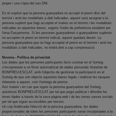
proper i una còpia del seu DNI.
En el supòsit que la persona guanyadora no accepti el premi dins del
termini i amb les modalitats a dalt indicades, aquest serà assignat a la
persona suplent que hagi acceptat el mateix en el termini i les modalitats
indicades en aquestes bases, segons l'ordre de preferència establert per
l'eina Easypromos. Si les persones guanyadores o guanyadores suplents
no accepten el premi en termini indicat, aquest quedarà desert. La
persona guanyadora que no hagi acceptat el premi en el termini i amb les
modalitats a dalt indicades, no tindrà dret a cap compensació.
Novena.- Política de privacitat
Les dades que les persones participants facin constar en el Sorteig
s'incorporaran a un fitxer automatitzat de dades personals titularitat de
BONPREU-ESCLAT, amb l'objectiu de gestionar la participació en el
Sorteig de que són objecte aquestes bases legals i realitzar les tasques
inherents a aquest, com l'entrega de premis.
Així mateix i en cas que siguis la persona guanyadora del Sorteig,
autoritzes BONPREU-ESCLAT per tal que pugui publicar i difondre les
teves dades a través de la seva pàgina web i de les seves xarxes socials
per tal que siguin accessibles per tercers.
Un cop finalitzada l'elecció de la persona guanyadora, les dades
proporcionades de totes les persones participants seran incorporades a la