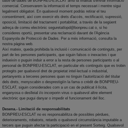
base de dades de BONPREU-ESCLAT amb la finalitat d'enviar informació
comercial. Conservarem la informació el temps necessari i mentre sigui
legalment obligatori. En qualsevol moment podràs retirar el teu
consentiment, així com exercir els drets d'accés, rectificació, supressió,
oposició, limitació del tractament i portabilitat, a través de la següent
adreça de correu electrònic
seguretatlopd@bonpreu.cat
o, si ho
consideres oportú, presentar una reclamació davant de l'Agència
Espanyola de Protecció de Dades. Per a més informació, consulta la
nostra pàgina web.
Així mateix, queda prohibida la inclusió i comunicació de continguts, per
part de les persones participants, que siguin falsos o inexactes i que
indueixin o puguin induir a error a la resta de persones participants o al
personal de BONPREU-ESCLAT, en particular els continguts que es trobin
protegits per qualsevol dret de propietat intel·lectual o industrial,
pertanyents a terceres persones quan no tinguin l'autorització del titular
dels drets, menyscabin o desprestigiïn la fama o crèdit de BONPREU-
ESCLAT, siguin considerades com a un cas de publicat il·lícita,
enganyosa o deslleial i/o incorporin virus o qualsevol altre element
electrònic que pugui danyar o impedir el funcionament del lloc.
Desena.- Limitació de responsabilitats
BONPREU-ESCLAT no es responsabilitza de possibles pèrdues,
deterioraments, robatoris, retards o qualsevol circumstància imputable a
tercers que puguin afectar la participació en el present Sorteig. Qualsevol