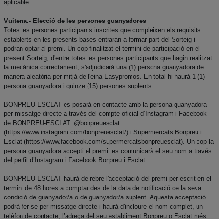
aplicable.
Vuitena.- Elecció de les persones guanyadores
Totes les persones participants inscrites que compleixen els requisits
establerts en les presents bases entraran a formar part del Sorteig i
podran optar al premi. Un cop finalitzat el termini de participació en el
present Sorteig, d'entre totes les persones participants que hagin realitzat
la mecànica correctament, s'adjudicarà una (1) persona guanyadora de
manera aleatòria per mitjà de l'eina Easypromos. En total hi haurà 1 (1)
persona guanyadora i quinze (15) persones suplents.
BONPREU-ESCLAT es posarà en contacte amb la persona guanyadora
per missatge directe a través del compte oficial d’Instagram i Facebook
de BONPREU-ESCLAT: @bonpreuesclat
(https://www.instagram.com/bonpreuesclat/) i Supermercats Bonpreu i
Esclat (https://www.facebook.com/supermercatsbonpreuesclat). Un cop la
persona guanyadora accepti el premi, es comunicarà el seu nom a través
del perfil d’Instagram i Facebook Bonpreu i Esclat.
BONPREU-ESCLAT haurà de rebre l'acceptació del premi per escrit en el
termini de 48 hores a comptar des de la data de notificació de la seva
condició de guanyador/a o de guanyador/a suplent. Aquesta acceptació
podrà fer-se per missatge directe i haurà d'incloure el nom complet, un
telèfon de contacte, l’adreça del seu establiment Bonpreu o Esclat més