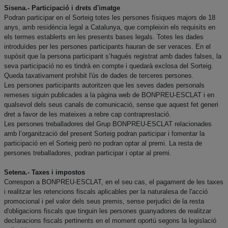
Sisena.- Participació i drets d'imatge
Podran participar en el Sorteig totes les persones físiques majors de 18
anys, amb residència legal a Catalunya, que compleixin els requisits en
els termes establerts en les presents bases legals. Totes les dades
introduïdes per les persones participants hauran de ser veraces. En el
supòsit que la persona participant s’hagués registrat amb dades falses, la
seva participació no es tindrà en compte i quedarà exclosa del Sorteig.
Queda taxativament prohibit l'ús de dades de terceres persones.
Les persones participants autoritzen que les seves dades personals
remeses siguin publicades a la pàgina web de BONPREU-ESCLAT i en
qualsevol dels seus canals de comunicació, sense que aquest fet generi
dret a favor de les mateixes a rebre cap contraprestació.
Les persones treballadores del Grup BONPREU-ESCLAT relacionades
amb l’organització del present Sorteig podran participar i fomentar la
participació en el Sorteig però no podran optar al premi. La resta de
persones treballadores, podran participar i optar al premi.
Setena.- Taxes i impostos
Correspon a BONPREU-ESCLAT, en el seu cas, el pagament de les taxes
i realitzar les retencions fiscals aplicables per la naturalesa de l'acció
promocional i pel valor dels seus premis, sense perjudici de la resta
d'obligacions fiscals que tinguin les persones guanyadores de realitzar
declaracions fiscals pertinents en el moment oportú segons la legislació