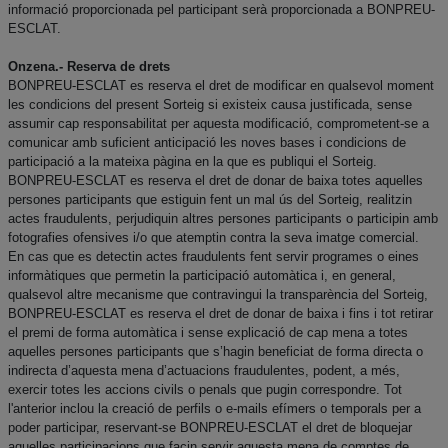
informació proporcionada pel participant serà proporcionada a BONPREU-
ESCLAT.
Onzena.- Reserva de drets
BONPREU-ESCLAT es reserva el dret de modificar en qualsevol moment
les condicions del present Sorteig si existeix causa justificada, sense
assumir cap responsabilitat per aquesta modificació, comprometent-se a
comunicar amb suficient anticipació les noves bases i condicions de
participació a la mateixa pàgina en la que es publiqui el Sorteig.
BONPREU-ESCLAT es reserva el dret de donar de baixa totes aquelles
persones participants que estiguin fent un mal ús del Sorteig, realitzin
actes fraudulents, perjudiquin altres persones participants o participin amb
fotografies ofensives i/o que atemptin contra la seva imatge comercial.
En cas que es detectin actes fraudulents fent servir programes o eines
informàtiques que permetin la participació automàtica i, en general,
qualsevol altre mecanisme que contravingui la transparència del Sorteig,
BONPREU-ESCLAT es reserva el dret de donar de baixa i fins i tot retirar
el premi de forma automàtica i sense explicació de cap mena a totes
aquelles persones participants que s’hagin beneficiat de forma directa o
indirecta d’aquesta mena d’actuacions fraudulentes, podent, a més,
exercir totes les accions civils o penals que pugin correspondre. Tot
l'anterior inclou la creació de perfils o e-mails efímers o temporals per a
poder participar, reservant-se BONPREU-ESCLAT el dret de bloquejar
aquelles participacions que facin servir aquesta mena de comptes de