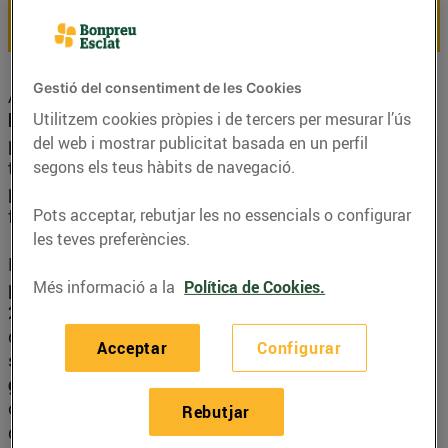
365 dies l'any
del mercat
Gestió del consentiment de les Cookies
A
EsclatOil
t’oferim molt més que una simple
Utilitzem cookies pròpies i de tercers per mesurar l’ús
benzinera
. Som una xarxa de
benzineres
pensades
del web i mostrar publicitat basada en un perfil
per garantir-te el millor preu i la màxima qualitat en el
segons els teus hàbits de navegació.
teu carburant. Amb més de 60 estacions repartides
per tot el territori, trobar una
benzinera a prop
és més
Pots acceptar, rebutjar les no essencials o configurar
fàcil que mai.
les teves preferències.
Les nostres
estacions de servei
estan dissenyades
Més informació a la
Política de Cookies.
per oferir-te comoditat, rapidesa i confiança. Obertes
24 h, els 365 dies de l’any. Gràcies al seu sistema
d’
autoservei
et permeten repostar quan vulguis,
Acceptar
Configurar
sense cues i amb total seguretat. Si busques una
gasolinera barata
i propera, EsclatOil és la millor
opció per cuidar la teva butxaca sense renunciar a la
Rebutjar
qualitat.