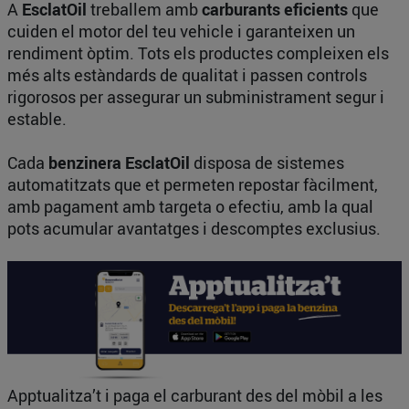
A
EsclatOil
treballem amb
carburants eficients
que
cuiden el motor del teu vehicle i garanteixen un
rendiment òptim. Tots els productes compleixen els
més alts estàndards de qualitat i passen controls
rigorosos per assegurar un subministrament segur i
estable.
Cada
benzinera EsclatOil
disposa de sistemes
automatitzats que et permeten repostar fàcilment,
amb pagament amb targeta o efectiu, amb la qual
pots acumular avantatges i descomptes exclusius.
Apptualitza’t i paga el carburant des del mòbil a les