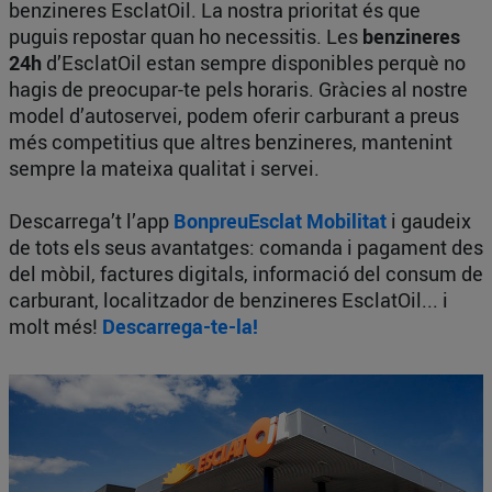
benzineres EsclatOil. La nostra prioritat és que
puguis repostar quan ho necessitis. Les
benzineres
24h
d’EsclatOil estan sempre disponibles perquè no
hagis de preocupar-te pels horaris. Gràcies al nostre
model d’autoservei, podem oferir carburant a preus
més competitius que altres benzineres, mantenint
sempre la mateixa qualitat i servei.
Descarrega’t l’app
BonpreuEsclat Mobilitat
i gaudeix
de tots els seus avantatges: comanda i pagament des
del mòbil, factures digitals, informació del consum de
carburant, localitzador de benzineres EsclatOil... i
molt més!
Descarrega-te-la!