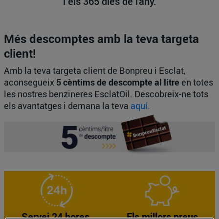
i els 365 dies de l'any.
Més descomptes amb la teva targeta
client!
Amb la teva targeta client de Bonpreu i Esclat,
aconsegueix
5 cèntims de descompte al litre
en totes
les nostres benzineres EsclatOil. Descobreix-ne tots
els avantatges i demana la teva
aquí.
Servei 24 hores,
Els millors preus