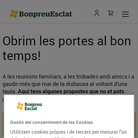
Obrim les portes al bon
temps!
A les reunions familiars, a les trobades amb amics i a
gaudir més que mai de la disbauxa al voltant d'una
taula.
Aquí tens algunes propostes que no et pots
perdre!
Gestió del consentiment de les Cookies
Utilitzem cookies pròpies i de tercers per mesurar l’ús