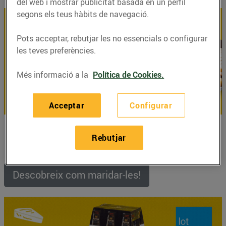
del web i mostrar publicitat basada en un perfil
segons els teus hàbits de navegació.
Pots acceptar, rebutjar les no essencials o configurar
les teves preferències.
Més informació a la
Política de Cookies.
Acceptar
Configurar
Els nostres professionals del
taulell de xarcuteria i
formatgeria
t'elaboraran una safata, gran o petita,
Rebutjar
amb els
millors productes de la secció.
Descobreix com maridar-les!