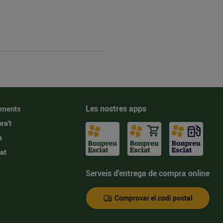
Les nostres apps
iments
ra't
a
at
Serveis d'entrega de compra online
Comprovar el codi postal