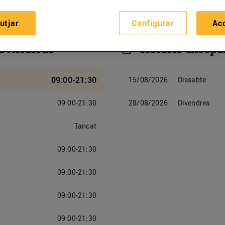
utjar
Configurar
Ac
u Alcarràs
Horaris excepc
09:00-21:30
15/08/2026
Dissabte
09:00-21:30
28/08/2026
Divendres
Tancat
09:00-21:30
09:00-21:30
09:00-21:30
09:00-21:30