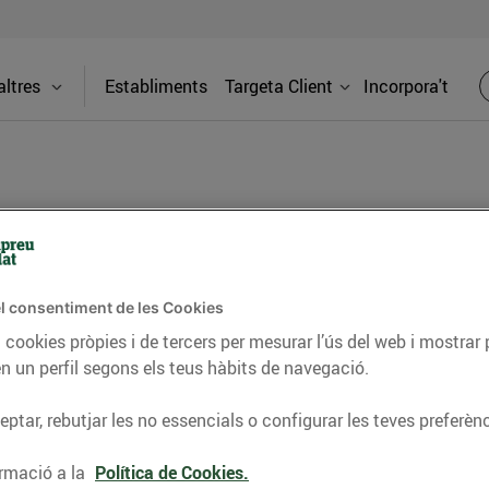
ltres
Establiments
Targeta Client
Incorpora't
s
Adreça
l consentiment de les Cookies
 cookies pròpies i de tercers per mesurar l’ús del web i mostrar 
Av. Catalun
n un perfil segons els teus hàbits de navegació.
t el que necessites: fruites i verdures de
Telèfon
ptar, rebutjar les no essencials o configurar les teves preferènc
ria al teu gust, i molt més. Visita'ns i
es locals!
97315842
rmació a la
Política de Cookies.