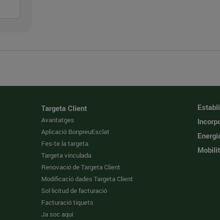
Establ
Targeta Client
Avantatges
Incorpo
Aplicació BonpreuEsclat
Energi
Fes-te la targeta
Mobilit
Targeta vinculada
Renovació de Targeta Client
Modificació dades Targeta Client
Sol·licitud de facturació
Facturació tiquets
Ja soc aquí