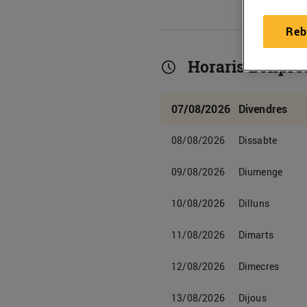
Reb
Horaris Bonpre
07/08/2026
Divendres
08/08/2026
Dissabte
09/08/2026
Diumenge
10/08/2026
Dilluns
11/08/2026
Dimarts
12/08/2026
Dimecres
13/08/2026
Dijous