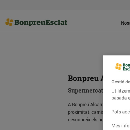
Nosa
Bonpreu Alcarrà
Gestió de
Supermercat
Utilitzem
basada e
A Bonpreu Alcarràs trobaràs to
Pots acce
proximitat, carnisseria, xarcute
descobreix els nostres product
Més info