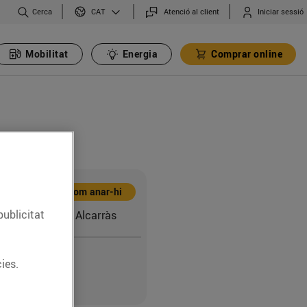
Cerca
Atenció al client
Iniciar sessió
CAT
Mobilitat
Energia
Comprar online
Com anar-hi
publicitat
ya, 81 (25180) Alcarràs
ies.
2