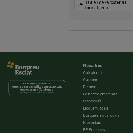
Taulell de xarcuteria i
formatgeria
Nosaltres
Què oferim
Qui som
Premsa
La nostra empremta
Incorpora't
Lloguem locals
Busquem nous locals
Proveïdors
BP Persones